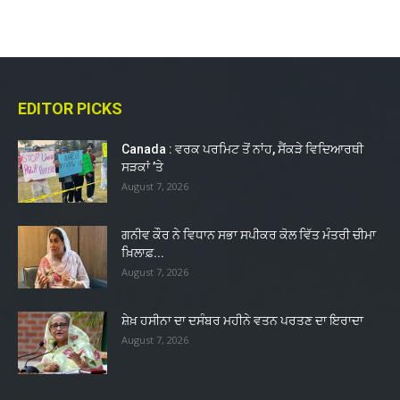
EDITOR PICKS
Canada : ਵਰਕ ਪਰਮਿਟ ਤੋਂ ਨਾਂਹ, ਸੈਂਕੜੇ ਵਿਦਿਆਰਥੀ
ਸੜਕਾਂ ’ਤੇ
August 7, 2026
ਗਨੀਵ ਕੌਰ ਨੇ ਵਿਧਾਨ ਸਭਾ ਸਪੀਕਰ ਕੋਲ ਵਿੱਤ ਮੰਤਰੀ ਚੀਮਾ
ਖ਼ਿਲਾਫ਼...
August 7, 2026
ਸ਼ੇਖ਼ ਹਸੀਨਾ ਦਾ ਦਸੰਬਰ ਮਹੀਨੇ ਵਤਨ ਪਰਤਣ ਦਾ ਇਰਾਦਾ
August 7, 2026