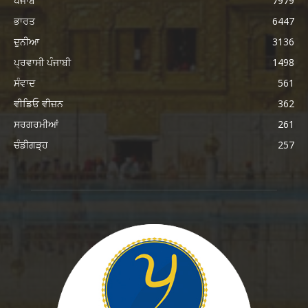
ਪੰਜਾਬ
7979
ਭਾਰਤ
6447
ਦੁਨੀਆ
3136
ਪ੍ਰਵਾਸੀ ਪੰਜਾਬੀ
1498
ਸੰਵਾਦ
561
ਵੀਡਿਓ ਵੀਜ਼ਨ
362
ਸਰਗਰਮੀਆਂ
261
ਚੰਡੀਗੜ੍ਹ
257