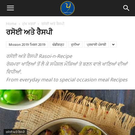
Home
ਮੁੱਖ ਖ਼ਬਰਾਂ
ਰਸੋਈ ਅਤੇ ਰੈਸਪੀ
ਰਸੋਈ ਅਤੇ ਰੈਸਪੀ
Mission 2019 ਮਿਸ਼ਨ 2019
ਚੰਡੀਗੜ੍ਹ
ਦੁਨੀਆ
ਪ੍ਰਵਾਸੀ ਪੰਜਾਬੀ
ਰਸੋਈ ਅਤੇ ਰੈਸਪੀ Rasoi-n-Recipe
ਰੋਜ਼ਮਰਾ ਖਾਣਿਆਂ ਤੋਂ ਲੈ ਕੇ ਸਪੈਸ਼ਲ ਮੌਕਿਆਂ ਤੇ ਬਣਨ ਵਾਲੇ ਖਾਣਿਆਂ ਦੀਆਂ
ਵਿਧੀਆਂ.
From everyday meal to special occasion meal Recipes
ਰਸੋਈ ਅਤੇ ਰੈਸਪੀ