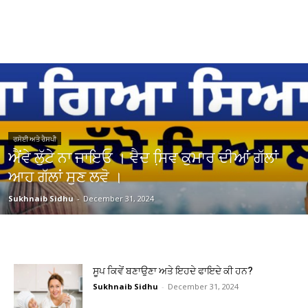
ਰਸੋਈ ਅਤੇ ਰੈਸਪੀ
ਐਂਵੇ ਲੁੱਟੇ ਨਾ ਜਾਇਓ । ਵੈਦ ਸਿ਼ਵ ਕੁਮਾਰ ਦੀਆਂ ਗੱਲਾਂ
ਆਹ ਗੱਲਾਂ ਸੁਣ ਲਵੋ ।
Sukhnaib Sidhu
-
December 31, 2024
ਸੂਪ ਕਿਵੇਂ ਬਣਾਉਣਾ ਅਤੇ ਇਹਦੇ ਫਾਇਦੇ ਕੀ ਹਨ?
Sukhnaib Sidhu
-
December 31, 2024