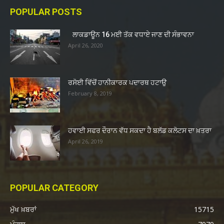
POPULAR POSTS
ਲਾਕਡਾਊਨ 16 ਮਈ ਤੱਕ ਵਧਾਏ ਜਾਣ ਦੀ ਸੰਭਾਵਨਾ
April 26, 2020
ਰਸੋਈ ਵਿੱਚੋਂ ਹਾਨੀਕਾਰਕ ਪਦਾਰਥ ਹਟਾਉ
February 8, 2019
ਹਵਾਈ ਸਫਰ ਦੌਰਾਨ ਵੱਧ ਸਕਦਾ ਹੈ ਬਲੱਡ ਕਲੋਟਸ ਦਾ ਖ਼ਤਰਾ
April 26, 2019
POPULAR CATEGORY
ਮੁੱਖ ਖ਼ਬਰਾਂ
15715