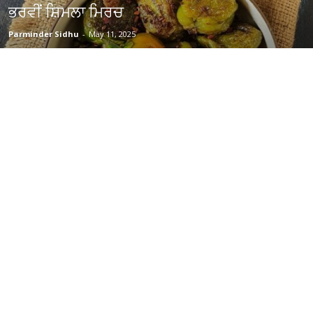
ਭਰਵੀਂ ਸ਼ਿਮਲਾ ਮਿਰਚ
Parminder Sidhu
-
May 11, 2025