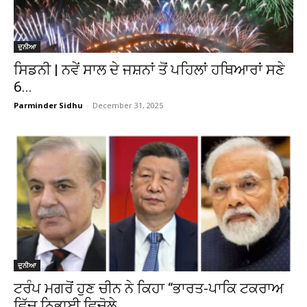
ਦੁਨੀਆ
ਸਿਡਨੀ | ਨਵੇਂ ਸਾਲ ਦੇ ਜਸ਼ਨਾਂ ਤੋਂ ਪਹਿਲਾਂ ਹਥਿਆਰਾਂ ਸਣੇ
6...
Parminder Sidhu
-
December 31, 2025
ਦੁਨੀਆ
ਟਰੰਪ ਮਗਰੋਂ ਹੁਣ ਚੀਨ ਨੇ ਕਿਹਾ “ਭਾਰਤ-ਪਾਕਿ ਟਕਰਾਅ
ਵਿੱਚ ਨਿਭਾਈ ਵਿਚੋਲੇ...