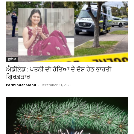
ਦੁਨੀਆ
ਐਡੀਲੇਡ : ਪਤਨੀ ਦੀ ਹੱਤਿਆ ਦੇ ਦੋਸ਼ ਹੇਠ ਭਾਰਤੀ
ਗ੍ਰਿਫ਼ਤਾਰ
Parminder Sidhu
-
December 31, 2025