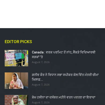
EDITOR PICKS
Canada : ਵਰਕ ਪਰਮਿਟ ਤੋਂ ਨਾਂਹ, ਸੈਂਕੜੇ ਵਿਦਿਆਰਥੀ
ਸੜਕਾਂ ’ਤੇ
August 7, 2026
ਗਨੀਵ ਕੌਰ ਨੇ ਵਿਧਾਨ ਸਭਾ ਸਪੀਕਰ ਕੋਲ ਵਿੱਤ ਮੰਤਰੀ ਚੀਮਾ
ਖ਼ਿਲਾਫ਼...
August 7, 2026
ਸ਼ੇਖ਼ ਹਸੀਨਾ ਦਾ ਦਸੰਬਰ ਮਹੀਨੇ ਵਤਨ ਪਰਤਣ ਦਾ ਇਰਾਦਾ
August 7, 2026