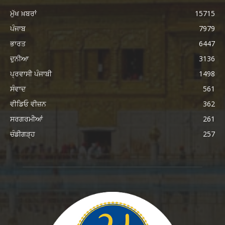
ਮੁੱਖ ਖ਼ਬਰਾਂ
15715
ਪੰਜਾਬ
7979
ਭਾਰਤ
6447
ਦੁਨੀਆ
3136
ਪ੍ਰਵਾਸੀ ਪੰਜਾਬੀ
1498
ਸੰਵਾਦ
561
ਵੀਡਿਓ ਵੀਜ਼ਨ
362
ਸਰਗਰਮੀਆਂ
261
ਚੰਡੀਗੜ੍ਹ
257