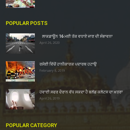
POPULAR POSTS
ਲਾਕਡਾਊਨ 16 ਮਈ ਤੱਕ ਵਧਾਏ ਜਾਣ ਦੀ ਸੰਭਾਵਨਾ
April 26, 2020
ਰਸੋਈ ਵਿੱਚੋਂ ਹਾਨੀਕਾਰਕ ਪਦਾਰਥ ਹਟਾਉ
February 8, 2019
ਹਵਾਈ ਸਫਰ ਦੌਰਾਨ ਵੱਧ ਸਕਦਾ ਹੈ ਬਲੱਡ ਕਲੋਟਸ ਦਾ ਖ਼ਤਰਾ
April 26, 2019
POPULAR CATEGORY