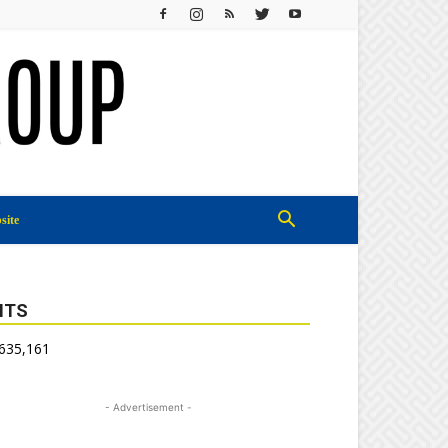
site
ITS
,635,161
- Advertisement -