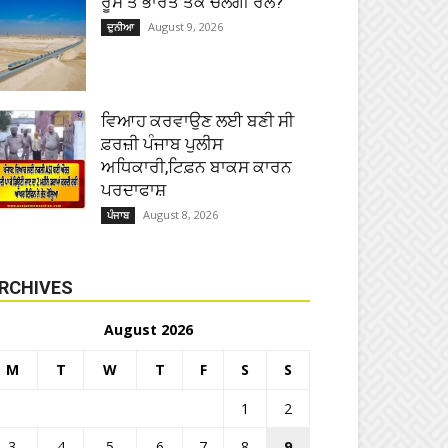
ਰੂਸ ਤੋਂ ਭਾਰਤ ਤੱਕ ਚੱਲੇਗੀ ਰੇਲ?
August 9, 2026
ਦੁਨੀਆ
ਵਿਆਹ ਕਰਵਾਉਣ ਲਈ ਬਣੀ ਸੀ
ਫ਼ਰਜ਼ੀ ਪੰਜਾਬ ਪੁਲੀਸ
ਅਧਿਕਾਰੀ,ਟਿਫ਼ਨ ਬਾਕਸ ਕਾਰਨ
ਪਰਦਾਫਾਸ਼
August 8, 2026
ਪੰਜਾਬ
RCHIVES
August 2026
M
T
W
T
F
S
S
1
2
3
4
5
6
7
8
9