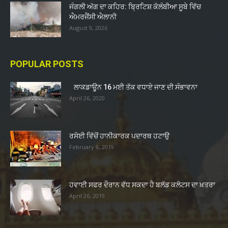
ਜੰਗਲੀ ਅੱਗ ਦਾ ਕਹਿਰ: ਬ੍ਰਿਟਿਸ਼ ਕੋਲੰਬੀਆ ਸੂਬੇ ਵਿੱਚ
ਐਮਰਜੈਂਸੀ ਐਲਾਨੀ
August 9, 2026
POPULAR POSTS
ਲਾਕਡਾਊਨ 16 ਮਈ ਤੱਕ ਵਧਾਏ ਜਾਣ ਦੀ ਸੰਭਾਵਨਾ
April 26, 2020
ਰਸੋਈ ਵਿੱਚੋਂ ਹਾਨੀਕਾਰਕ ਪਦਾਰਥ ਹਟਾਉ
February 8, 2019
ਹਵਾਈ ਸਫਰ ਦੌਰਾਨ ਵੱਧ ਸਕਦਾ ਹੈ ਬਲੱਡ ਕਲੋਟਸ ਦਾ ਖ਼ਤਰਾ
April 26, 2019