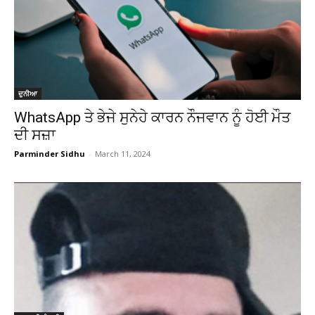
ਦੁਨੀਆ
WhatsApp ਤੇ ਭੇਜੇ ਸੁਨੇਹੇ ਕਾਰਨ ਨੌਜਵਾਨ ਨੂੰ ਹੋਈ ਮੌਤ
ਦੀ ਸਜ਼ਾ
Parminder Sidhu
-
March 11, 2024