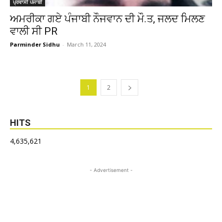
ਪ੍ਰਵਾਸੀ ਪੰਜਾਬੀ
ਅਮਰੀਕਾ ਗਏ ਪੰਜਾਬੀ ਨੌਜਵਾਨ ਦੀ ਮੌ.ਤ, ਜਲਦ ਮਿਲਣ
ਵਾਲੀ ਸੀ PR
Parminder Sidhu
-
March 11, 2024
1
2
HITS
4,635,621
- Advertisement -