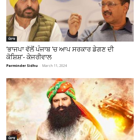
ਪੰਜਾਬ
‘ਭਾਜਪਾ ਵੱਲੋਂ ਪੰਜਾਬ ‘ਚ ਆਪ ਸਰਕਾਰ ਡੇਗਣ ਦੀ
ਕੋਸ਼ਿਸ਼’- ਕੇਜਰੀਵਾਲ
Parminder Sidhu
-
March 11, 2024
ਪੰਜਾਬ