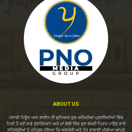
ABOUT US
ਪੰਜਾਬੀ ਨਿਊਜ ਆਨ ਲਾਈਨ ਦੀ ਬੁਨਿਆਦ ਕੁਝ ਅਜਿਹੀਆਂ ਪ੍ਰਸਥਿਤੀਆਂ ਵਿੱਚ
ਟਿਕੀ ਹੈ ਜਦੋਂ ਸਾਡੇ ਸੁੱਭਚਿੰਤਕਾਂ/ ਅਤੇ ਮਾਂ ਬੋਲੀ ਵਿੱਚ ਕੁਝ ਵੱਖਰੀ ਪ੍ਰਿਤ ਪਾਉਣ ਵਾਲੇ
ਸਹਿਯੋਗੀਆਂ ਨੂੰ ਮਹਿਸੂਸ ਹੋਇਆ ਕਿ ਅੰਗਰੇਜੀ ਅਤੇ ਹੋਰ ਭਾਸ਼ਾਈ ਮੀਡੀਆ ਆਪਣੇ