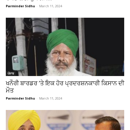
Parminder Sidhu
-
March 11, 2024
ਪੰਜਾਬ
ਖਨੌਰੀ ਬਾਰਡਰ ’ਤੇ ਇਕ ਹੋਰ ਪ੍ਰਦਰਸ਼ਨਕਾਰੀ ਕਿਸਾਨ ਦੀ
ਮੌਤ
Parminder Sidhu
-
March 11, 2024