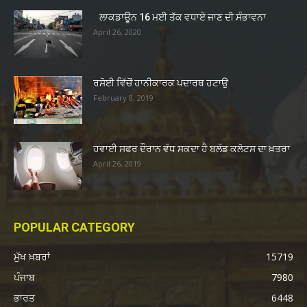
ਲਾਕਡਾਊਨ 16 ਮਈ ਤੱਕ ਵਧਾਏ ਜਾਣ ਦੀ ਸੰਭਾਵਨਾ
April 26, 2020
ਰਸੋਈ ਵਿੱਚੋਂ ਹਾਨੀਕਾਰਕ ਪਦਾਰਥ ਹਟਾਉ
February 8, 2019
ਹਵਾਈ ਸਫਰ ਦੌਰਾਨ ਵੱਧ ਸਕਦਾ ਹੈ ਬਲੱਡ ਕਲੋਟਸ ਦਾ ਖ਼ਤਰਾ
April 26, 2019
POPULAR CATEGORY
ਮੁੱਖ ਖ਼ਬਰਾਂ
15719
ਪੰਜਾਬ
7980
ਭਾਰਤ
6448