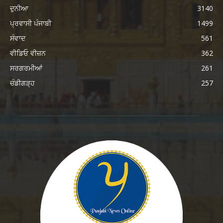
ਦੁਨੀਆ
3140
ਪ੍ਰਵਾਸੀ ਪੰਜਾਬੀ
1499
ਸੰਵਾਦ
561
ਵੀਡਿਓ ਵੀਜ਼ਨ
362
ਸਰਗਰਮੀਆਂ
261
ਚੰਡੀਗੜ੍ਹ
257