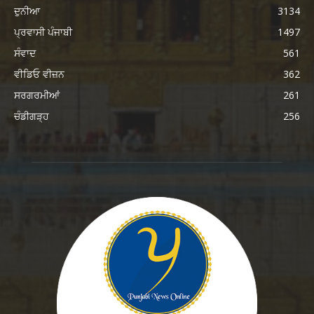
ਦੁਨੀਆ
3134
ਪ੍ਰਵਾਸੀ ਪੰਜਾਬੀ
1497
ਸੰਵਾਦ
561
ਵੀਡਿਓ ਵੀਜ਼ਨ
362
ਸਰਗਰਮੀਆਂ
261
ਚੰਡੀਗੜ੍ਹ
256