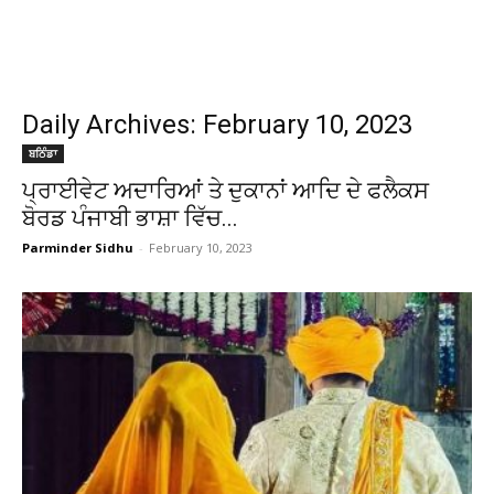
Daily Archives: February 10, 2023
ਬਠਿੰਡਾ
ਪ੍ਰਾਈਵੇਟ ਅਦਾਰਿਆਂ ਤੇ ਦੁਕਾਨਾਂ ਆਦਿ ਦੇ ਫਲੈਕਸ
ਬੋਰਡ ਪੰਜਾਬੀ ਭਾਸ਼ਾ ਵਿੱਚ...
Parminder Sidhu
-
February 10, 2023