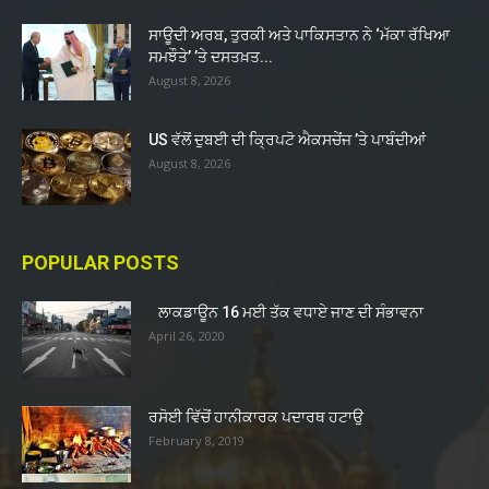
ਸਾਊਦੀ ਅਰਬ, ਤੁਰਕੀ ਅਤੇ ਪਾਕਿਸਤਾਨ ਨੇ ‘ਮੱਕਾ ਰੱਖਿਆ
ਸਮਝੌਤੇ’ ’ਤੇ ਦਸਤਖ਼ਤ...
August 8, 2026
US ਵੱਲੋਂ ਦੁਬਈ ਦੀ ਕ੍ਰਿਪਟੋ ਐਕਸਚੇਂਜ ’ਤੇ ਪਾਬੰਦੀਆਂ
August 8, 2026
POPULAR POSTS
ਲਾਕਡਾਊਨ 16 ਮਈ ਤੱਕ ਵਧਾਏ ਜਾਣ ਦੀ ਸੰਭਾਵਨਾ
April 26, 2020
ਰਸੋਈ ਵਿੱਚੋਂ ਹਾਨੀਕਾਰਕ ਪਦਾਰਥ ਹਟਾਉ
February 8, 2019