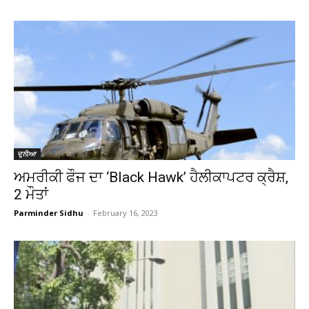
ਦੁਨੀਆ
ਅਮਰੀਕੀ ਫੌਜ ਦਾ ‘Black Hawk’ ਹੈਲੀਕਾਪਟਰ ਕ੍ਰੈਸ਼,
2 ਮੌਤਾਂ
Parminder Sidhu
-
February 16, 2023