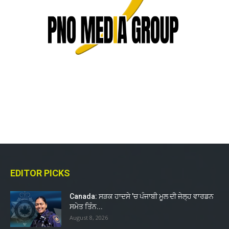
EDITOR PICKS
Canada: ਸੜਕ ਹਾਦਸੇ ’ਚ ਪੰਜਾਬੀ ਮੂਲ ਦੀ ਜੇਲ੍ਹ ਵਾਰਡਨ
ਸਮੇਤ ਤਿੰਨ...
August 8, 2026