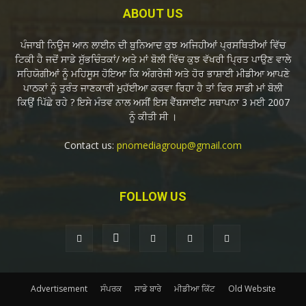
ABOUT US
ਪੰਜਾਬੀ ਨਿਊਜ ਆਨ ਲਾਈਨ ਦੀ ਬੁਨਿਆਦ ਕੁਝ ਅਜਿਹੀਆਂ ਪ੍ਰਸਥਿਤੀਆਂ ਵਿੱਚ
ਟਿਕੀ ਹੈ ਜਦੋਂ ਸਾਡੇ ਸੁੱਭਚਿੰਤਕਾਂ/ ਅਤੇ ਮਾਂ ਬੋਲੀ ਵਿੱਚ ਕੁਝ ਵੱਖਰੀ ਪ੍ਰਿਤ ਪਾਉਣ ਵਾਲੇ
ਸਹਿਯੋਗੀਆਂ ਨੂੰ ਮਹਿਸੂਸ ਹੋਇਆ ਕਿ ਅੰਗਰੇਜੀ ਅਤੇ ਹੋਰ ਭਾਸ਼ਾਈ ਮੀਡੀਆ ਆਪਣੇ
ਪਾਠਕਾਂ ਨੂੰ ਤੁਰੰਤ ਜਾਣਕਾਰੀ ਮੁਹੱਈਆ ਕਰਵਾ ਰਿਹਾ ਹੈ ਤਾਂ ਫਿਰ ਸਾਡੀ ਮਾਂ ਬੋਲੀ
ਕਿਉਂ ਪਿੱਛੇ ਰਹੇ ? ਇਸੇ ਮੰਤਵ ਨਾਲ ਅਸੀਂ ਇਸ ਵੈੱਬਸਾਈਟ ਸਥਾਪਨਾ 3 ਮਈ 2007
ਨੂੰ ਕੀਤੀ ਸੀ ।
Contact us:
pnomediagroup@gmail.com
FOLLOW US
Advertisement
ਸੰਪਰਕ
ਸਾਡੇ ਬਾਰੇ
ਮੀਡੀਆ ਕਿੱਟ
Old Website