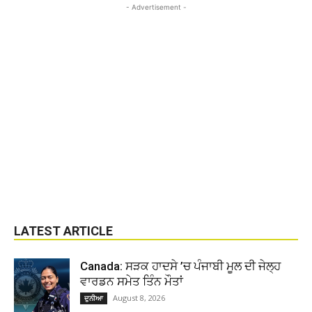
- Advertisement -
LATEST ARTICLE
Canada: ਸੜਕ ਹਾਦਸੇ ’ਚ ਪੰਜਾਬੀ ਮੂਲ ਦੀ ਜੇਲ੍ਹ
ਵਾਰਡਨ ਸਮੇਤ ਤਿੰਨ ਮੌਤਾਂ
August 8, 2026
ਦੁਨੀਆ