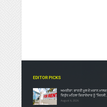
EDITOR PICKS
ਅਮਰੀਕਾ: ਭਾਰਤੀ ਮੂਲ ਦੇ ਮਕਾਨ ਮਾਲਕ
ਵਿਰੁੱਧ ਮਹਿਲਾ ਕਿਰਾਏਦਾਰ ਨੂੰ ‘ਜਿਨਸੀ.
August 6, 2026