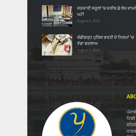
ਸਰਕਾਰੀ ਸਕੂਲਾਂ ’ਚ ਕਰੀਬ ਛੇ ਲੱਖ ਦਾਖ਼ਲ
ਘਟੇ!
August 6, 2026
ਚੰਡੀਗੜ੍ਹ ਪੁਲਿਸ ਭਰਤੀ ਦੇ ਨਿਯਮਾਂ ‘ਚ
ਵੱਡਾ ਬਦਲਾਅ
August 6, 2026
AB
ਪੰਜਾ
ਟਿਕੀ 
ਸਹਿਯ
ਪਾਠਕਾ