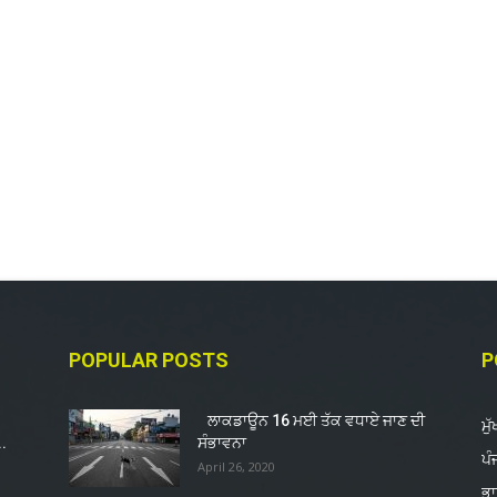
POPULAR POSTS
P
ਲਾਕਡਾਊਨ 16 ਮਈ ਤੱਕ ਵਧਾਏ ਜਾਣ ਦੀ
ਮੁ
..
ਸੰਭਾਵਨਾ
ਪੰ
April 26, 2020
ਭ