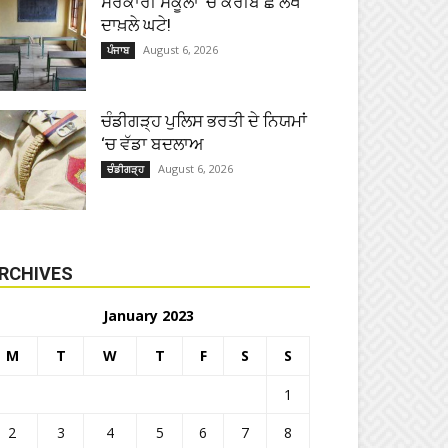
ਸਰਕਾਰੀ ਸਕੂਲਾਂ ’ਚ ਕਰੀਬ ਛੇ ਲੱਖ
ਦਾਖ਼ਲੇ ਘਟੇ!
August 6, 2026
ਪੰਜਾਬ
ਚੰਡੀਗੜ੍ਹ ਪੁਲਿਸ ਭਰਤੀ ਦੇ ਨਿਯਮਾਂ
‘ਚ ਵੱਡਾ ਬਦਲਾਅ
August 6, 2026
ਚੰਡੀਗੜ੍ਹ
RCHIVES
January 2023
M
T
W
T
F
S
S
1
2
3
4
5
6
7
8