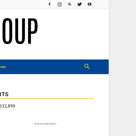
site
ITS
,632,899
- Advertisement -