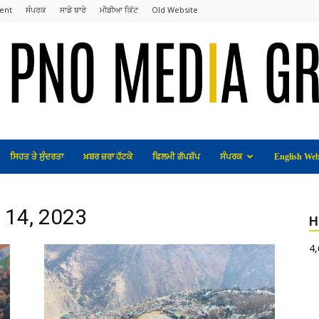
ent
ਸੰਪਰਕ
ਸਾਡੇ ਬਾਰੇ
ਮੀਡੀਆ ਕਿੱਟ
Old Website
ਸਿਹਤ ਤੇ ਸੁੰਦਰਤਾ
ਖ਼ਬਰ ਜ਼ਰਾ ਹੱਟਕੇ
ਫਿਲਮੀ ਗੱਪਸ਼ੱਪ
ਸੰਪਰਕ
English Web
y 14, 2023
H
4