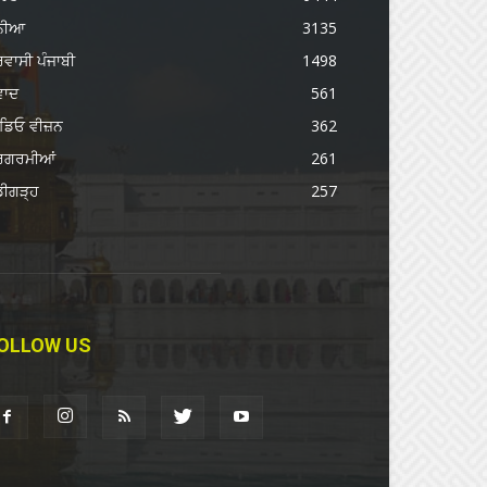
ੁਨੀਆ
3135
ਰਵਾਸੀ ਪੰਜਾਬੀ
1498
ਵਾਦ
561
ਡਿਓ ਵੀਜ਼ਨ
362
ਰਗਰਮੀਆਂ
261
ਡੀਗੜ੍ਹ
257
OLLOW US