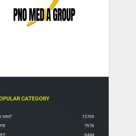
OPULAR CATEGORY
ੱਖ ਖ਼ਬਰਾਂ
15709
ਜਾਬ
7976
ਾਰਤ
6444