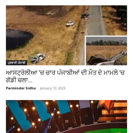
ਪ੍ਰਵਾਸੀ ਪੰਜਾਬੀ
ਆਸਟ੍ਰੇਲੀਆ ‘ਚ ਚਾਰ ਪੰਜਾਬੀਆਂ ਦੀ ਮੌਤ ਦੇ ਮਾਮਲੇ ‘ਚ
ਗੱਡੀ ਚਲਾ...
Parminder Sidhu
-
January 12, 2023