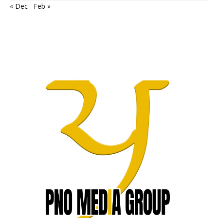
« Dec
Feb »