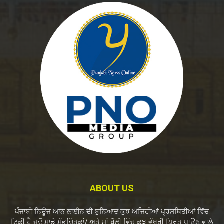
ABOUT US
ਪੰਜਾਬੀ ਨਿਊਜ ਆਨ ਲਾਈਨ ਦੀ ਬੁਨਿਆਦ ਕੁਝ ਅਜਿਹੀਆਂ ਪ੍ਰਸਥਿਤੀਆਂ ਵਿੱਚ
ਟਿਕੀ ਹੈ ਜਦੋਂ ਸਾਡੇ ਸੁੱਭਚਿੰਤਕਾਂ/ ਅਤੇ ਮਾਂ ਬੋਲੀ ਵਿੱਚ ਕੁਝ ਵੱਖਰੀ ਪ੍ਰਿਤ ਪਾਉਣ ਵਾਲੇ