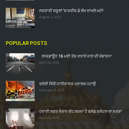
ਸਰਕਾਰੀ ਸਕੂਲਾਂ ’ਚ ਕਰੀਬ ਛੇ ਲੱਖ ਦਾਖ਼ਲੇ ਘਟੇ!
August 6, 2026
POPULAR POSTS
ਲਾਕਡਾਊਨ 16 ਮਈ ਤੱਕ ਵਧਾਏ ਜਾਣ ਦੀ ਸੰਭਾਵਨਾ
April 26, 2020
ਰਸੋਈ ਵਿੱਚੋਂ ਹਾਨੀਕਾਰਕ ਪਦਾਰਥ ਹਟਾਉ
February 8, 2019
ਹਵਾਈ ਸਫਰ ਦੌਰਾਨ ਵੱਧ ਸਕਦਾ ਹੈ ਬਲੱਡ ਕਲੋਟਸ ਦਾ ਖ਼ਤਰਾ
April 26, 2019