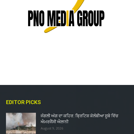
EDITOR PICKS
ਜੰਗਲੀ ਅੱਗ ਦਾ ਕਹਿਰ: ਬ੍ਰਿਟਿਸ਼ ਕੋਲੰਬੀਆ ਸੂਬੇ ਵਿੱਚ
ਐਮਰਜੈਂਸੀ ਐਲਾਨੀ
August 9, 2026