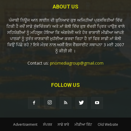
ABOUT US
ਪੰਜਾਬੀ ਨਿਊਜ ਆਨ ਲਾਈਨ ਦੀ ਬੁਨਿਆਦ ਕੁਝ ਅਜਿਹੀਆਂ ਪ੍ਰਸਥਿਤੀਆਂ ਵਿੱਚ
ਟਿਕੀ ਹੈ ਜਦੋਂ ਸਾਡੇ ਸੁੱਭਚਿੰਤਕਾਂ/ ਅਤੇ ਮਾਂ ਬੋਲੀ ਵਿੱਚ ਕੁਝ ਵੱਖਰੀ ਪ੍ਰਿਤ ਪਾਉਣ ਵਾਲੇ
ਸਹਿਯੋਗੀਆਂ ਨੂੰ ਮਹਿਸੂਸ ਹੋਇਆ ਕਿ ਅੰਗਰੇਜੀ ਅਤੇ ਹੋਰ ਭਾਸ਼ਾਈ ਮੀਡੀਆ ਆਪਣੇ
ਪਾਠਕਾਂ ਨੂੰ ਤੁਰੰਤ ਜਾਣਕਾਰੀ ਮੁਹੱਈਆ ਕਰਵਾ ਰਿਹਾ ਹੈ ਤਾਂ ਫਿਰ ਸਾਡੀ ਮਾਂ ਬੋਲੀ
ਕਿਉਂ ਪਿੱਛੇ ਰਹੇ ? ਇਸੇ ਮੰਤਵ ਨਾਲ ਅਸੀਂ ਇਸ ਵੈੱਬਸਾਈਟ ਸਥਾਪਨਾ 3 ਮਈ 2007
ਨੂੰ ਕੀਤੀ ਸੀ ।
Contact us:
pnomediagroup@gmail.com
FOLLOW US
Advertisement
ਸੰਪਰਕ
ਸਾਡੇ ਬਾਰੇ
ਮੀਡੀਆ ਕਿੱਟ
Old Website