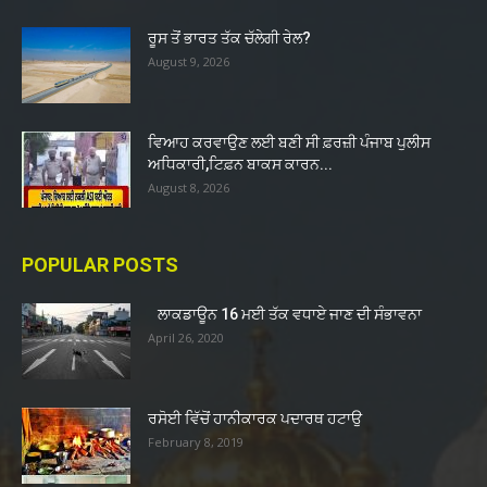
ਰੂਸ ਤੋਂ ਭਾਰਤ ਤੱਕ ਚੱਲੇਗੀ ਰੇਲ?
August 9, 2026
ਵਿਆਹ ਕਰਵਾਉਣ ਲਈ ਬਣੀ ਸੀ ਫ਼ਰਜ਼ੀ ਪੰਜਾਬ ਪੁਲੀਸ
ਅਧਿਕਾਰੀ,ਟਿਫ਼ਨ ਬਾਕਸ ਕਾਰਨ...
August 8, 2026
POPULAR POSTS
ਲਾਕਡਾਊਨ 16 ਮਈ ਤੱਕ ਵਧਾਏ ਜਾਣ ਦੀ ਸੰਭਾਵਨਾ
April 26, 2020
ਰਸੋਈ ਵਿੱਚੋਂ ਹਾਨੀਕਾਰਕ ਪਦਾਰਥ ਹਟਾਉ
February 8, 2019