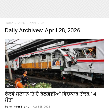
Home
2026
April
28
Daily Archives: April 28, 2026
ਦੁਨੀਆ
ਰੇਲਵੇ ਸਟੇਸ਼ਨ ’ਤੇ ਦੋ ਰੇਲਗੱਡੀਆਂ ਵਿਚਕਾਰ ਟੱਕਰ,14
ਮੌਤਾਂ
Parminder Sidhu
-
April 28, 2026