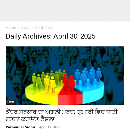
Home
2025
April
30
Daily Archives: April 30, 2025
ਪੰਜਾਬ
ਕੇਂਦਰ ਸਰਕਾਰ ਦਾ ਅਗਲੀ ਮਰਦਮਸ਼ੁਮਾਰੀ ਵਿਚ ਜਾਤੀ
ਗਣਨਾ ਕਰਾਉਣ ਫ਼ੈਸਲਾ
Parminder Sidhu
-
April 30, 2025