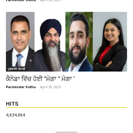
ਪ੍ਰਵਾਸੀ ਪੰਜਾਬੀ
ਕੈਨੇਡਾ ਵਿੱਚ ਹੋਈ “ਮੋਗਾ “ ਮੋਗਾ ‘
Parminder Sidhu
-
April 30, 2025
HITS
4,634,664
- Advertisement -