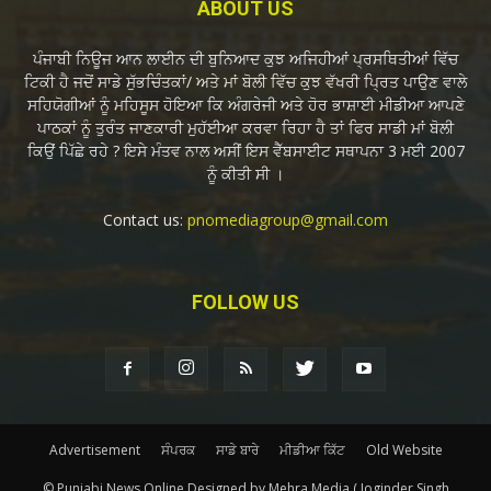
ABOUT US
ਪੰਜਾਬੀ ਨਿਊਜ ਆਨ ਲਾਈਨ ਦੀ ਬੁਨਿਆਦ ਕੁਝ ਅਜਿਹੀਆਂ ਪ੍ਰਸਥਿਤੀਆਂ ਵਿੱਚ
ਟਿਕੀ ਹੈ ਜਦੋਂ ਸਾਡੇ ਸੁੱਭਚਿੰਤਕਾਂ/ ਅਤੇ ਮਾਂ ਬੋਲੀ ਵਿੱਚ ਕੁਝ ਵੱਖਰੀ ਪ੍ਰਿਤ ਪਾਉਣ ਵਾਲੇ
ਸਹਿਯੋਗੀਆਂ ਨੂੰ ਮਹਿਸੂਸ ਹੋਇਆ ਕਿ ਅੰਗਰੇਜੀ ਅਤੇ ਹੋਰ ਭਾਸ਼ਾਈ ਮੀਡੀਆ ਆਪਣੇ
ਪਾਠਕਾਂ ਨੂੰ ਤੁਰੰਤ ਜਾਣਕਾਰੀ ਮੁਹੱਈਆ ਕਰਵਾ ਰਿਹਾ ਹੈ ਤਾਂ ਫਿਰ ਸਾਡੀ ਮਾਂ ਬੋਲੀ
ਕਿਉਂ ਪਿੱਛੇ ਰਹੇ ? ਇਸੇ ਮੰਤਵ ਨਾਲ ਅਸੀਂ ਇਸ ਵੈੱਬਸਾਈਟ ਸਥਾਪਨਾ 3 ਮਈ 2007
ਨੂੰ ਕੀਤੀ ਸੀ ।
Contact us:
pnomediagroup@gmail.com
FOLLOW US
Advertisement
ਸੰਪਰਕ
ਸਾਡੇ ਬਾਰੇ
ਮੀਡੀਆ ਕਿੱਟ
Old Website
© Punjabi News Online Designed by Mehra Media ( Joginder Singh