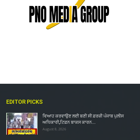
EDITOR PICKS
ਵਿਆਹ ਕਰਵਾਉਣ ਲਈ ਬਣੀ ਸੀ ਫ਼ਰਜ਼ੀ ਪੰਜਾਬ ਪੁਲੀਸ
ਅਧਿਕਾਰੀ,ਟਿਫ਼ਨ ਬਾਕਸ ਕਾਰਨ...
August 8, 2026