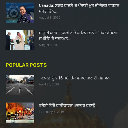
Canada: ਸੜਕ ਹਾਦਸੇ ’ਚ ਪੰਜਾਬੀ ਮੂਲ ਦੀ ਜੇਲ੍ਹ ਵਾਰਡਨ
ਸਮੇਤ ਤਿੰਨ...
August 8, 2026
ਸਾਊਦੀ ਅਰਬ, ਤੁਰਕੀ ਅਤੇ ਪਾਕਿਸਤਾਨ ਨੇ ‘ਮੱਕਾ ਰੱਖਿਆ
ਸਮਝੌਤੇ’ ’ਤੇ ਦਸਤਖ਼ਤ...
August 8, 2026
POPULAR POSTS
ਲਾਕਡਾਊਨ 16 ਮਈ ਤੱਕ ਵਧਾਏ ਜਾਣ ਦੀ ਸੰਭਾਵਨਾ
April 26, 2020
ਰਸੋਈ ਵਿੱਚੋਂ ਹਾਨੀਕਾਰਕ ਪਦਾਰਥ ਹਟਾਉ
February 8, 2019