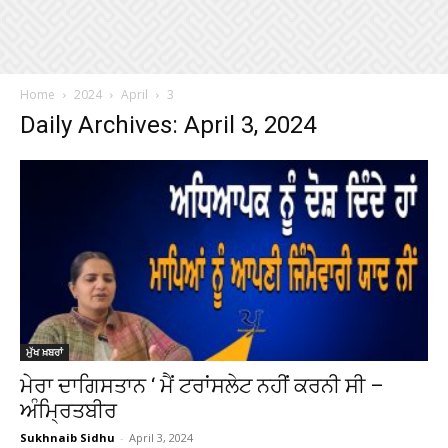
Home
2024
April
3
Daily Archives: April 3, 2024
ਮੁੱਖ ਖ਼ਬਰਾਂ
ਮੇਰਾ ਦਾਗਿਸਤਾਨ ‘ ਮੈਂ ਟਰਾਂਸਲੇਟ ਨਹੀਂ ਕਰਨੀ ਸੀ –
ਅੰਮ੍ਰਿਤਬੀਰ
Sukhnaib Sidhu
-
April 3, 2024