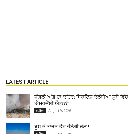
LATEST ARTICLE
ਜੰਗਲੀ ਅੱਗ ਦਾ ਕਹਿਰ: ਬ੍ਰਿਟਿਸ਼ ਕੋਲੰਬੀਆ ਸੂਬੇ ਵਿੱਚ
ਐਮਰਜੈਂਸੀ ਐਲਾਨੀ
August 9, 2026
ਦੁਨੀਆ
ਰੂਸ ਤੋਂ ਭਾਰਤ ਤੱਕ ਚੱਲੇਗੀ ਰੇਲ?
August 9, 2026
ਦੁਨੀਆ