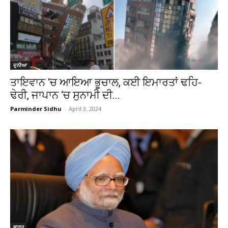
ਦੁਨੀਆ
ਤਾਇਵਾਨ ‘ਚ ਆਇਆ ਭੂਚਾਲ, ਕਈ ਇਮਾਰਤਾਂ ਢਹਿ-
ਢੇਰੀ, ਜਾਪਾਨ ‘ਚ ਸੁਨਾਮੀ ਦੀ...
Parminder Sidhu
-
April 3, 2024
ਭਾਰਤ