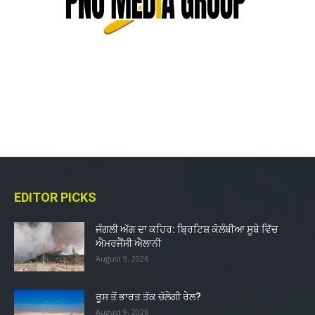
EDITOR PICKS
ਜੰਗਲੀ ਅੱਗ ਦਾ ਕਹਿਰ: ਬ੍ਰਿਟਿਸ਼ ਕੋਲੰਬੀਆ ਸੂਬੇ ਵਿੱਚ
ਐਮਰਜੈਂਸੀ ਐਲਾਨੀ
August 9, 2026
ਰੂਸ ਤੋਂ ਭਾਰਤ ਤੱਕ ਚੱਲੇਗੀ ਰੇਲ?
August 9, 2026