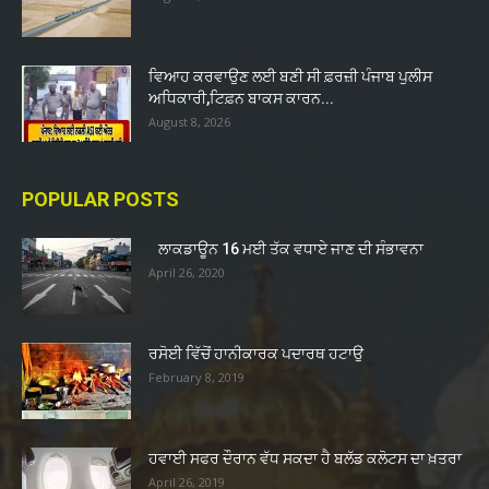
ਵਿਆਹ ਕਰਵਾਉਣ ਲਈ ਬਣੀ ਸੀ ਫ਼ਰਜ਼ੀ ਪੰਜਾਬ ਪੁਲੀਸ
ਅਧਿਕਾਰੀ,ਟਿਫ਼ਨ ਬਾਕਸ ਕਾਰਨ...
August 8, 2026
POPULAR POSTS
ਲਾਕਡਾਊਨ 16 ਮਈ ਤੱਕ ਵਧਾਏ ਜਾਣ ਦੀ ਸੰਭਾਵਨਾ
April 26, 2020
ਰਸੋਈ ਵਿੱਚੋਂ ਹਾਨੀਕਾਰਕ ਪਦਾਰਥ ਹਟਾਉ
February 8, 2019
ਹਵਾਈ ਸਫਰ ਦੌਰਾਨ ਵੱਧ ਸਕਦਾ ਹੈ ਬਲੱਡ ਕਲੋਟਸ ਦਾ ਖ਼ਤਰਾ
April 26, 2019