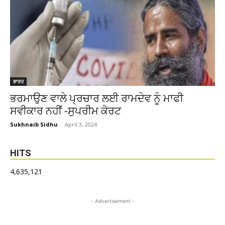
ਭਾਰਤ
ਭਰਮਾਉਣ ਵਾਲੇ ਪ੍ਰਚਾਰ ਲਈ ਰਾਮਦੇਵ ਨੂੰ ਮਾਫੀ
ਸਵੀਕਾਰ ਨਹੀਂ -ਸੁਪਰੀਮ ਕੋਰਟ
Sukhnaib Sidhu
-
April 3, 2024
HITS
4,635,121
- Advertisement -