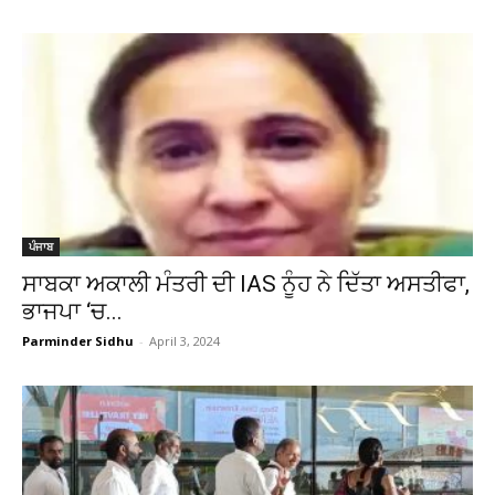
ਪੰਜਾਬ
ਸਾਬਕਾ ਅਕਾਲੀ ਮੰਤਰੀ ਦੀ IAS ਨੂੰਹ ਨੇ ਦਿੱਤਾ ਅਸਤੀਫਾ,
ਭਾਜਪਾ ‘ਚ...
Parminder Sidhu
-
April 3, 2024