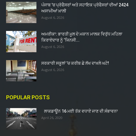
ਪੰਜਾਬ ’ਚ ਪ੍ਰੋਫੈਸਰਾਂ ਅਤੇ ਸਹਾਇਕ ਪ੍ਰੋਫੈਸਰਾਂ ਦੀਆਂ 2424
ਅਸਾਮੀਆਂ ਖ਼ਾਲੀ
August 6, 2026
ਅਮਰੀਕਾ: ਭਾਰਤੀ ਮੂਲ ਦੇ ਮਕਾਨ ਮਾਲਕ ਵਿਰੁੱਧ ਮਹਿਲਾ
ਕਿਰਾਏਦਾਰ ਨੂੰ ‘ਜਿਨਸੀ...
August 6, 2026
ਸਰਕਾਰੀ ਸਕੂਲਾਂ ’ਚ ਕਰੀਬ ਛੇ ਲੱਖ ਦਾਖ਼ਲੇ ਘਟੇ!
August 6, 2026
POPULAR POSTS
ਲਾਕਡਾਊਨ 16 ਮਈ ਤੱਕ ਵਧਾਏ ਜਾਣ ਦੀ ਸੰਭਾਵਨਾ
April 26, 2020