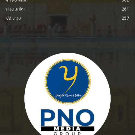
ਸਰਗਰਮੀਆਂ
261
ਚੰਡੀਗੜ੍ਹ
257