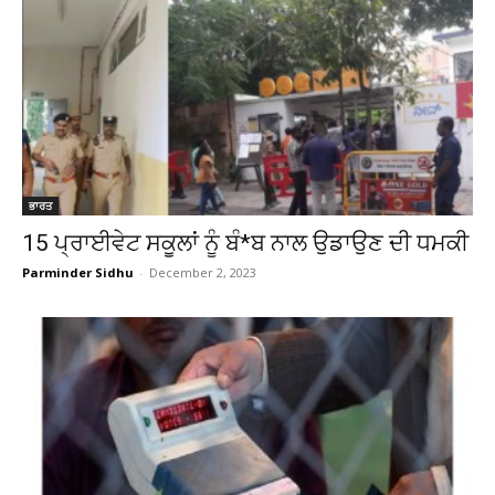
ਭਾਰਤ
15 ਪ੍ਰਾਈਵੇਟ ਸਕੂਲਾਂ ਨੂੰ ਬੰ*ਬ ਨਾਲ ਉਡਾਉਣ ਦੀ ਧਮਕੀ
Parminder Sidhu
-
December 2, 2023