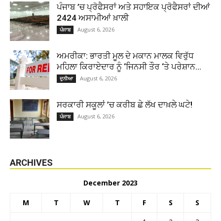
ਪੰਜਾਬ ’ਚ ਪ੍ਰੋਫੈਸਰਾਂ ਅਤੇ ਸਹਾਇਕ ਪ੍ਰੋਫੈਸਰਾਂ ਦੀਆਂ
2424 ਅਸਾਮੀਆਂ ਖ਼ਾਲੀ
August 6, 2026
ਪੰਜਾਬ
ਅਮਰੀਕਾ: ਭਾਰਤੀ ਮੂਲ ਦੇ ਮਕਾਨ ਮਾਲਕ ਵਿਰੁੱਧ
ਮਹਿਲਾ ਕਿਰਾਏਦਾਰ ਨੂੰ ‘ਜਿਨਸੀ ਤੌਰ ‘ਤੇ ਪਰੇਸ਼ਾਨ...
August 6, 2026
ਦੁਨੀਆ
ਸਰਕਾਰੀ ਸਕੂਲਾਂ ’ਚ ਕਰੀਬ ਛੇ ਲੱਖ ਦਾਖ਼ਲੇ ਘਟੇ!
August 6, 2026
ਪੰਜਾਬ
ARCHIVES
December 2023
M
T
W
T
F
S
S