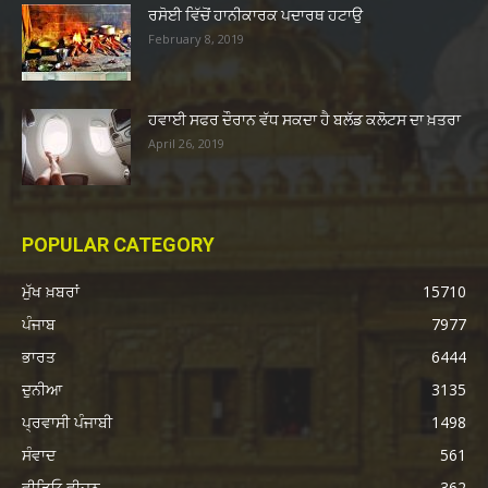
ਰਸੋਈ ਵਿੱਚੋਂ ਹਾਨੀਕਾਰਕ ਪਦਾਰਥ ਹਟਾਉ
February 8, 2019
ਹਵਾਈ ਸਫਰ ਦੌਰਾਨ ਵੱਧ ਸਕਦਾ ਹੈ ਬਲੱਡ ਕਲੋਟਸ ਦਾ ਖ਼ਤਰਾ
April 26, 2019
POPULAR CATEGORY
ਮੁੱਖ ਖ਼ਬਰਾਂ
15710
ਪੰਜਾਬ
7977
ਭਾਰਤ
6444
ਦੁਨੀਆ
3135
ਪ੍ਰਵਾਸੀ ਪੰਜਾਬੀ
1498
ਸੰਵਾਦ
561
ਵੀਡਿਓ ਵੀਜ਼ਨ
362