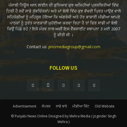
ਪੰਜਾਬੀ ਨਿਊਜ ਆਨ ਲਾਈਨ ਦੀ ਬੁਨਿਆਦ ਕੁਝ ਅਜਿਹੀਆਂ ਪ੍ਰਸਥਿਤੀਆਂ ਵਿੱਚ
ਟਿਕੀ ਹੈ ਜਦੋਂ ਸਾਡੇ ਸੁੱਭਚਿੰਤਕਾਂ/ ਅਤੇ ਮਾਂ ਬੋਲੀ ਵਿੱਚ ਕੁਝ ਵੱਖਰੀ ਪ੍ਰਿਤ ਪਾਉਣ ਵਾਲੇ
ਸਹਿਯੋਗੀਆਂ ਨੂੰ ਮਹਿਸੂਸ ਹੋਇਆ ਕਿ ਅੰਗਰੇਜੀ ਅਤੇ ਹੋਰ ਭਾਸ਼ਾਈ ਮੀਡੀਆ ਆਪਣੇ
ਪਾਠਕਾਂ ਨੂੰ ਤੁਰੰਤ ਜਾਣਕਾਰੀ ਮੁਹੱਈਆ ਕਰਵਾ ਰਿਹਾ ਹੈ ਤਾਂ ਫਿਰ ਸਾਡੀ ਮਾਂ ਬੋਲੀ
ਕਿਉਂ ਪਿੱਛੇ ਰਹੇ ? ਇਸੇ ਮੰਤਵ ਨਾਲ ਅਸੀਂ ਇਸ ਵੈੱਬਸਾਈਟ ਸਥਾਪਨਾ 3 ਮਈ 2007
ਨੂੰ ਕੀਤੀ ਸੀ ।
Contact us:
pnomediagroup@gmail.com
FOLLOW US
Advertisement
ਸੰਪਰਕ
ਸਾਡੇ ਬਾਰੇ
ਮੀਡੀਆ ਕਿੱਟ
Old Website
© Punjabi News Online Designed by Mehra Media ( Joginder Singh
Mehra )