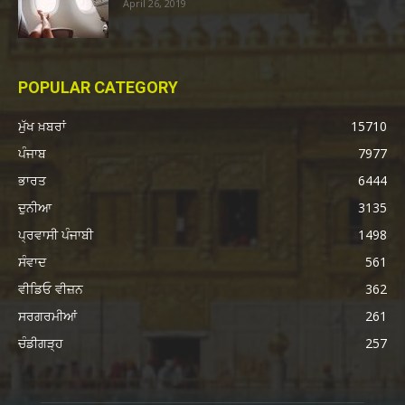
April 26, 2019
POPULAR CATEGORY
ਮੁੱਖ ਖ਼ਬਰਾਂ
15710
ਪੰਜਾਬ
7977
ਭਾਰਤ
6444
ਦੁਨੀਆ
3135
ਪ੍ਰਵਾਸੀ ਪੰਜਾਬੀ
1498
ਸੰਵਾਦ
561
ਵੀਡਿਓ ਵੀਜ਼ਨ
362
ਸਰਗਰਮੀਆਂ
261
ਚੰਡੀਗੜ੍ਹ
257