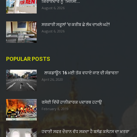
ਕਿਰਾਏਦਾਰ ਨੂੰ ‘ਜਿਨਸੀ...
August 6, 2026
ਸਰਕਾਰੀ ਸਕੂਲਾਂ ’ਚ ਕਰੀਬ ਛੇ ਲੱਖ ਦਾਖ਼ਲੇ ਘਟੇ!
August 6, 2026
POPULAR POSTS
ਲਾਕਡਾਊਨ 16 ਮਈ ਤੱਕ ਵਧਾਏ ਜਾਣ ਦੀ ਸੰਭਾਵਨਾ
April 26, 2020
ਰਸੋਈ ਵਿੱਚੋਂ ਹਾਨੀਕਾਰਕ ਪਦਾਰਥ ਹਟਾਉ
February 8, 2019
ਹਵਾਈ ਸਫਰ ਦੌਰਾਨ ਵੱਧ ਸਕਦਾ ਹੈ ਬਲੱਡ ਕਲੋਟਸ ਦਾ ਖ਼ਤਰਾ