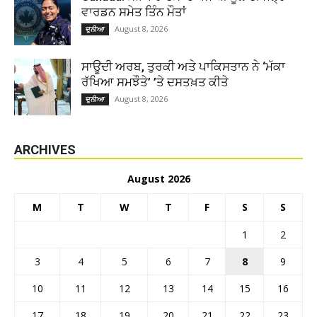
ਵਾਰਡਨ ਸਮੇਤ ਤਿੰਨ ਮੌਤਾਂ
August 8, 2026
ਦੁਨੀਆ
ਸਾਊਦੀ ਅਰਬ, ਤੁਰਕੀ ਅਤੇ ਪਾਕਿਸਤਾਨ ਨੇ ‘ਮੱਕਾ
ਰੱਖਿਆ ਸਮਝੌਤੇ’ ’ਤੇ ਦਸਤਖ਼ਤ ਕੀਤੇ
August 8, 2026
ਦੁਨੀਆ
ARCHIVES
August 2026
M
T
W
T
F
S
S
1
2
3
4
5
6
7
8
9
10
11
12
13
14
15
16
17
18
19
20
21
22
23