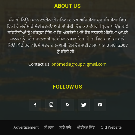
ABOUT US
ਪੰਜਾਬੀ ਨਿਊਜ ਆਨ ਲਾਈਨ ਦੀ ਬੁਨਿਆਦ ਕੁਝ ਅਜਿਹੀਆਂ ਪ੍ਰਸਥਿਤੀਆਂ ਵਿੱਚ
ਟਿਕੀ ਹੈ ਜਦੋਂ ਸਾਡੇ ਸੁੱਭਚਿੰਤਕਾਂ/ ਅਤੇ ਮਾਂ ਬੋਲੀ ਵਿੱਚ ਕੁਝ ਵੱਖਰੀ ਪ੍ਰਿਤ ਪਾਉਣ ਵਾਲੇ
ਸਹਿਯੋਗੀਆਂ ਨੂੰ ਮਹਿਸੂਸ ਹੋਇਆ ਕਿ ਅੰਗਰੇਜੀ ਅਤੇ ਹੋਰ ਭਾਸ਼ਾਈ ਮੀਡੀਆ ਆਪਣੇ
ਪਾਠਕਾਂ ਨੂੰ ਤੁਰੰਤ ਜਾਣਕਾਰੀ ਮੁਹੱਈਆ ਕਰਵਾ ਰਿਹਾ ਹੈ ਤਾਂ ਫਿਰ ਸਾਡੀ ਮਾਂ ਬੋਲੀ
ਕਿਉਂ ਪਿੱਛੇ ਰਹੇ ? ਇਸੇ ਮੰਤਵ ਨਾਲ ਅਸੀਂ ਇਸ ਵੈੱਬਸਾਈਟ ਸਥਾਪਨਾ 3 ਮਈ 2007
ਨੂੰ ਕੀਤੀ ਸੀ ।
Contact us:
pnomediagroup@gmail.com
FOLLOW US
Advertisement
ਸੰਪਰਕ
ਸਾਡੇ ਬਾਰੇ
ਮੀਡੀਆ ਕਿੱਟ
Old Website