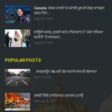
Canada: ਸੜਕ ਹਾਦਸੇ ’ਚ ਪੰਜਾਬੀ ਮੂਲ ਦੀ ਜੇਲ੍ਹ ਵਾਰਡਨ
ਸਮੇਤ ਤਿੰਨ...
August 8, 2026
ਸਾਊਦੀ ਅਰਬ, ਤੁਰਕੀ ਅਤੇ ਪਾਕਿਸਤਾਨ ਨੇ ‘ਮੱਕਾ ਰੱਖਿਆ
ਸਮਝੌਤੇ’ ’ਤੇ ਦਸਤਖ਼ਤ...
August 8, 2026
POPULAR POSTS
ਲਾਕਡਾਊਨ 16 ਮਈ ਤੱਕ ਵਧਾਏ ਜਾਣ ਦੀ ਸੰਭਾਵਨਾ
April 26, 2020
ਰਸੋਈ ਵਿੱਚੋਂ ਹਾਨੀਕਾਰਕ ਪਦਾਰਥ ਹਟਾਉ
February 8, 2019