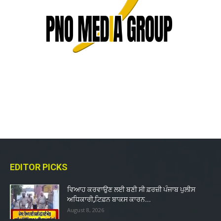
EDITOR PICKS
ਵਿਆਹ ਕਰਵਾਉਣ ਲਈ ਬਣੀ ਸੀ ਫ਼ਰਜ਼ੀ ਪੰਜਾਬ ਪੁਲੀਸ
ਅਧਿਕਾਰੀ,ਟਿਫ਼ਨ ਬਾਕਸ ਕਾਰਨ...
August 8, 2026