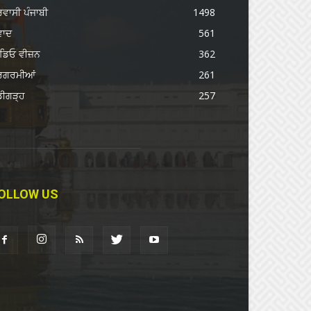
ਰਵਾਸੀ ਪੰਜਾਬੀ
1498
ਵਾਦ
561
ਡਿਓ ਵੀਜ਼ਨ
362
ਰਗਰਮੀਆਂ
261
ਡੀਗੜ੍ਹ
257
OLLOW US