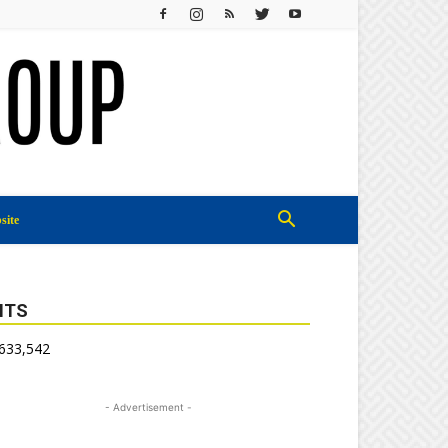
site
ITS
,633,542
- Advertisement -