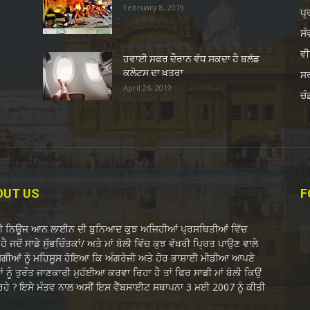
February 8, 2019
ਪ੍
ਸੰ
ਵੀ
ਹਵਾਈ ਸਫਰ ਦੌਰਾਨ ਵੱਧ ਸਕਦਾ ਹੈ ਬਲੱਡ
ਕਲੋਟਸ ਦਾ ਖ਼ਤਰਾ
ਸ
April 26, 2019
ਚੰ
OUT US
F
ਬੀ ਨਿਊਜ ਆਨ ਲਾਈਨ ਦੀ ਬੁਨਿਆਦ ਕੁਝ ਅਜਿਹੀਆਂ ਪ੍ਰਸਥਿਤੀਆਂ ਵਿੱਚ
ਹੈ ਜਦੋਂ ਸਾਡੇ ਸੁੱਭਚਿੰਤਕਾਂ/ ਅਤੇ ਮਾਂ ਬੋਲੀ ਵਿੱਚ ਕੁਝ ਵੱਖਰੀ ਪ੍ਰਿਤ ਪਾਉਣ ਵਾਲੇ
ੋਗੀਆਂ ਨੂੰ ਮਹਿਸੂਸ ਹੋਇਆ ਕਿ ਅੰਗਰੇਜੀ ਅਤੇ ਹੋਰ ਭਾਸ਼ਾਈ ਮੀਡੀਆ ਆਪਣੇ
ਂ ਨੂੰ ਤੁਰੰਤ ਜਾਣਕਾਰੀ ਮੁਹੱਈਆ ਕਰਵਾ ਰਿਹਾ ਹੈ ਤਾਂ ਫਿਰ ਸਾਡੀ ਮਾਂ ਬੋਲੀ ਕਿਉਂ
 ਰਹੇ ? ਇਸੇ ਮੰਤਵ ਨਾਲ ਅਸੀਂ ਇਸ ਵੈੱਬਸਾਈਟ ਸਥਾਪਨਾ 3 ਮਈ 2007 ਨੂੰ ਕੀਤੀ