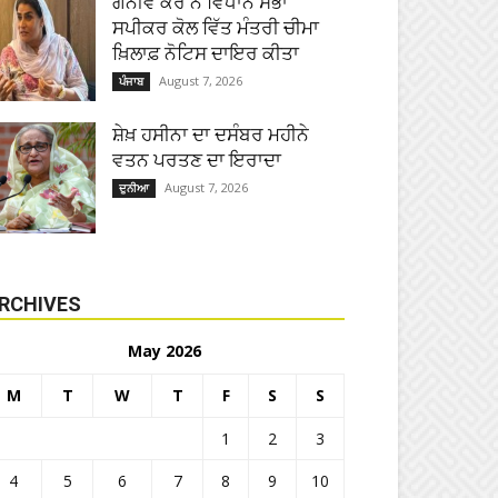
ਗਨੀਵ ਕੌਰ ਨੇ ਵਿਧਾਨ ਸਭਾ
ਸਪੀਕਰ ਕੋਲ ਵਿੱਤ ਮੰਤਰੀ ਚੀਮਾ
ਖ਼ਿਲਾਫ਼ ਨੋਟਿਸ ਦਾਇਰ ਕੀਤਾ
August 7, 2026
ਪੰਜਾਬ
ਸ਼ੇਖ਼ ਹਸੀਨਾ ਦਾ ਦਸੰਬਰ ਮਹੀਨੇ
ਵਤਨ ਪਰਤਣ ਦਾ ਇਰਾਦਾ
August 7, 2026
ਦੁਨੀਆ
RCHIVES
May 2026
M
T
W
T
F
S
S
1
2
3
4
5
6
7
8
9
10