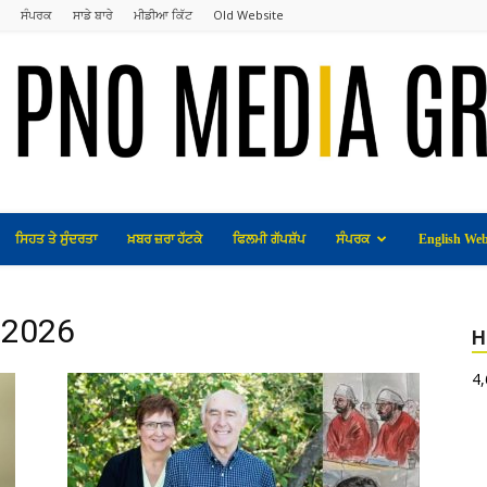
ਸੰਪਰਕ
ਸਾਡੇ ਬਾਰੇ
ਮੀਡੀਆ ਕਿੱਟ
Old Website
ਸਿਹਤ ਤੇ ਸੁੰਦਰਤਾ
ਖ਼ਬਰ ਜ਼ਰਾ ਹੱਟਕੇ
ਫਿਲਮੀ ਗੱਪਸ਼ੱਪ
ਸੰਪਰਕ
English Web
, 2026
H
4