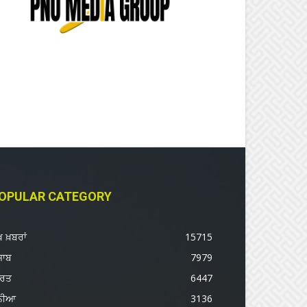
OPULAR CATEGORY
ੱਖ ਖ਼ਬਰਾਂ
15715
ਜਾਬ
7979
ਾਰਤ
6447
ੁਨੀਆ
3136