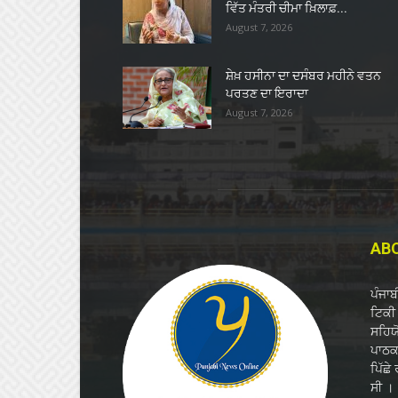
ਵਿੱਤ ਮੰਤਰੀ ਚੀਮਾ ਖ਼ਿਲਾਫ਼...
August 7, 2026
ਸ਼ੇਖ਼ ਹਸੀਨਾ ਦਾ ਦਸੰਬਰ ਮਹੀਨੇ ਵਤਨ
ਪਰਤਣ ਦਾ ਇਰਾਦਾ
August 7, 2026
AB
ਪੰਜਾ
ਟਿਕੀ 
ਸਹਿਯ
ਪਾਠਕਾ
ਪਿੱਛੇ
ਸੀ ।