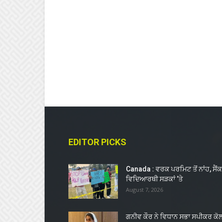
EDITOR PICKS
Canada : ਵਰਕ ਪਰਮਿਟ ਤੋਂ ਨਾਂਹ, ਸੈਂਕ
ਵਿਦਿਆਰਥੀ ਸੜਕਾਂ ’ਤੇ
August 7, 2026
ਗਨੀਵ ਕੌਰ ਨੇ ਵਿਧਾਨ ਸਭਾ ਸਪੀਕਰ ਕੋ