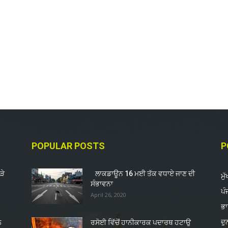
POPULAR POSTS
P
ੜੇ
ਲਾਕਡਾਊਨ 16 ਮਈ ਤੱਕ ਵਧਾਏ ਜਾਣ ਦੀ
ਮੁ
ਸੰਭਾਵਨਾ
ਪੰ
April 26, 2020
ਭ
ਦ
ਲ
ਰਸੋਈ ਵਿੱਚੋਂ ਹਾਨੀਕਾਰਕ ਪਦਾਰਥ ਹਟਾਉ