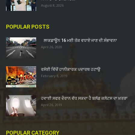
August 8, 2026
POPULAR POSTS
ਲਾਕਡਾਊਨ 16 ਮਈ ਤੱਕ ਵਧਾਏ ਜਾਣ ਦੀ ਸੰਭਾਵਨਾ
April 26, 2020
ਰਸੋਈ ਵਿੱਚੋਂ ਹਾਨੀਕਾਰਕ ਪਦਾਰਥ ਹਟਾਉ
February 8, 2019
ਹਵਾਈ ਸਫਰ ਦੌਰਾਨ ਵੱਧ ਸਕਦਾ ਹੈ ਬਲੱਡ ਕਲੋਟਸ ਦਾ ਖ਼ਤਰਾ
April 26, 2019
POPULAR CATEGORY