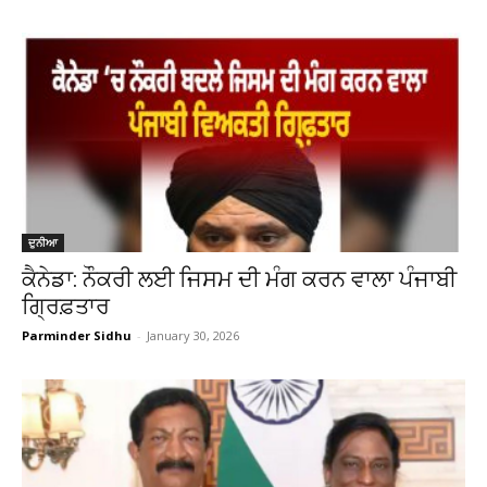
ਦੁਨੀਆ
ਕੈਨੇਡਾ: ਨੌਕਰੀ ਲਈ ਜਿਸਮ ਦੀ ਮੰਗ ਕਰਨ ਵਾਲਾ ਪੰਜਾਬੀ
ਗ੍ਰਿਫ਼ਤਾਰ
Parminder Sidhu
-
January 30, 2026