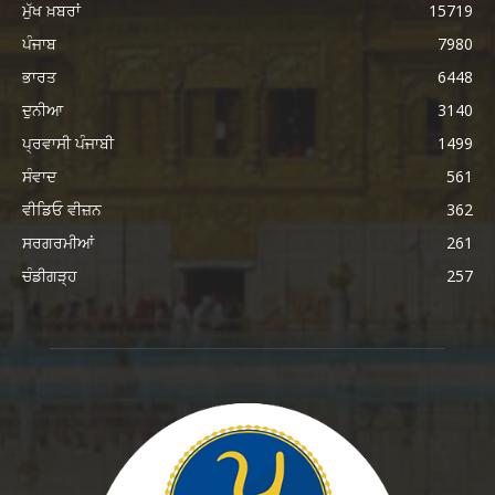
ਮੁੱਖ ਖ਼ਬਰਾਂ
15719
ਪੰਜਾਬ
7980
ਭਾਰਤ
6448
ਦੁਨੀਆ
3140
ਪ੍ਰਵਾਸੀ ਪੰਜਾਬੀ
1499
ਸੰਵਾਦ
561
ਵੀਡਿਓ ਵੀਜ਼ਨ
362
ਸਰਗਰਮੀਆਂ
261
ਚੰਡੀਗੜ੍ਹ
257