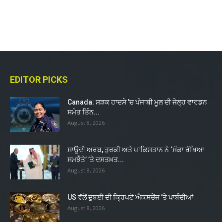
EDITOR PICKS
Canada: ਸੜਕ ਹਾਦਸੇ ’ਚ ਪੰਜਾਬੀ ਮੂਲ ਦੀ ਜੇਲ੍ਹ ਵਾਰਡਨ
ਸਮੇਤ ਤਿੰਨ...
August 8, 2026
ਸਾਊਦੀ ਅਰਬ, ਤੁਰਕੀ ਅਤੇ ਪਾਕਿਸਤਾਨ ਨੇ ‘ਮੱਕਾ ਰੱਖਿਆ
ਸਮਝੌਤੇ’ ’ਤੇ ਦਸਤਖ਼ਤ...
August 8, 2026
US ਵੱਲੋਂ ਦੁਬਈ ਦੀ ਕ੍ਰਿਪਟੋ ਐਕਸਚੇਂਜ ’ਤੇ ਪਾਬੰਦੀਆਂ
August 8, 2026