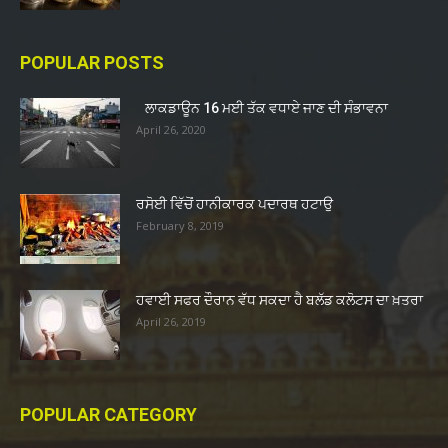
POPULAR POSTS
ਲਾਕਡਾਊਨ 16 ਮਈ ਤੱਕ ਵਧਾਏ ਜਾਣ ਦੀ ਸੰਭਾਵਨਾ
April 26, 2020
ਰਸੋਈ ਵਿੱਚੋਂ ਹਾਨੀਕਾਰਕ ਪਦਾਰਥ ਹਟਾਉ
February 8, 2019
ਹਵਾਈ ਸਫਰ ਦੌਰਾਨ ਵੱਧ ਸਕਦਾ ਹੈ ਬਲੱਡ ਕਲੋਟਸ ਦਾ ਖ਼ਤਰਾ
April 26, 2019
POPULAR CATEGORY