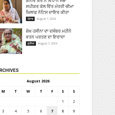
ਗਨੀਵ ਕੌਰ ਨੇ ਵਿਧਾਨ ਸਭਾ
ਸਪੀਕਰ ਕੋਲ ਵਿੱਤ ਮੰਤਰੀ ਚੀਮਾ
ਖ਼ਿਲਾਫ਼ ਨੋਟਿਸ ਦਾਇਰ ਕੀਤਾ
August 7, 2026
ਪੰਜਾਬ
ਸ਼ੇਖ਼ ਹਸੀਨਾ ਦਾ ਦਸੰਬਰ ਮਹੀਨੇ
ਵਤਨ ਪਰਤਣ ਦਾ ਇਰਾਦਾ
August 7, 2026
ਦੁਨੀਆ
RCHIVES
August 2026
M
T
W
T
F
S
S
1
2
3
4
5
6
7
8
9