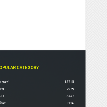
OPULAR CATEGORY
ੱਖ ਖ਼ਬਰਾਂ
15715
ਜਾਬ
7979
ਾਰਤ
6447
ੁਨੀਆ
3136