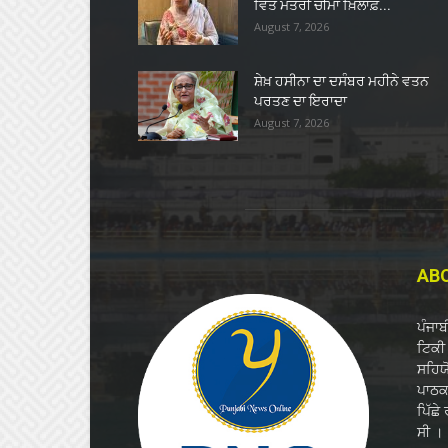
ਵਿੱਤ ਮੰਤਰੀ ਚੀਮਾ ਖ਼ਿਲਾਫ਼...
August 7, 2026
ਸ਼ੇਖ਼ ਹਸੀਨਾ ਦਾ ਦਸੰਬਰ ਮਹੀਨੇ ਵਤਨ
ਪਰਤਣ ਦਾ ਇਰਾਦਾ
August 7, 2026
AB
ਪੰਜਾ
ਟਿਕੀ 
ਸਹਿਯ
ਪਾਠਕਾ
ਪਿੱਛੇ
ਸੀ ।