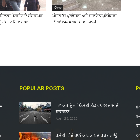
ਪੰਜਾਬ
ਹਿਲਕਾ ਮੈਗਜ਼ੀਨ ਦੇ ਸੰਸਥਾਪਕ
ਪੰਜਾਬ ’ਚ ਪ੍ਰੋਫੈਸਰਾਂ ਅਤੇ ਸਹਾਇਕ ਪ੍ਰੋਫੈਸਰਾਂ
ਨੂੰ ਦੋਸ਼ੀ ਠਹਿਰਾਇਆ
ਦੀਆਂ 2424 ਅਸਾਮੀਆਂ ਖ਼ਾਲੀ
POPULAR POSTS
P
ੜੇ
ਲਾਕਡਾਊਨ 16 ਮਈ ਤੱਕ ਵਧਾਏ ਜਾਣ ਦੀ
ਮੁ
ਸੰਭਾਵਨਾ
ਪੰ
April 26, 2020
ਭ
ਦ
ਲ
ਰਸੋਈ ਵਿੱਚੋਂ ਹਾਨੀਕਾਰਕ ਪਦਾਰਥ ਹਟਾਉ