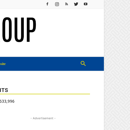
site
ITS
,633,996
- Advertisement -