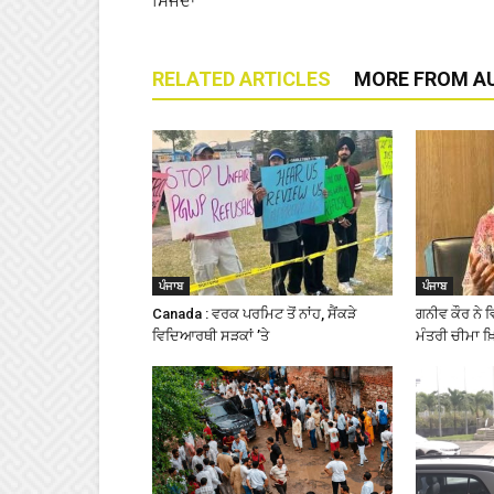
ਸਿਜਦਾ
RELATED ARTICLES
MORE FROM A
ਪੰਜਾਬ
ਪੰਜਾਬ
Canada : ਵਰਕ ਪਰਮਿਟ ਤੋਂ ਨਾਂਹ, ਸੈਂਕੜੇ
ਗਨੀਵ ਕੌਰ ਨੇ 
ਵਿਦਿਆਰਥੀ ਸੜਕਾਂ ’ਤੇ
ਮੰਤਰੀ ਚੀਮਾ 