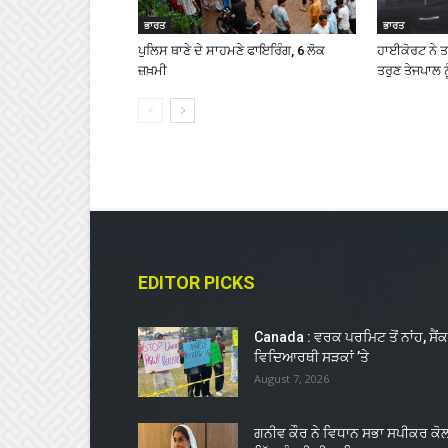
ਭਾਰਤ
ਭਾਰਤ
ਪੁਲਿਸ ਥਾਣੇ ਦੇ ਸਾਹਮਣੇ ਫਾਇਰਿੰਗ, 6 ਲੋਕ
ਹਾਈਕੋਰਟ ਨੇ ਤ
ਜ਼ਖ਼ਮੀ
ਤਰੁਣ ਤੇਜਪਾਲ 
EDITOR PICKS
Canada : ਵਰਕ ਪਰਮਿਟ ਤੋਂ ਨਾਂਹ, ਸੈਂਕ
ਵਿਦਿਆਰਥੀ ਸੜਕਾਂ ’ਤੇ
August 7, 2026
ਗਨੀਵ ਕੌਰ ਨੇ ਵਿਧਾਨ ਸਭਾ ਸਪੀਕਰ ਕੋ