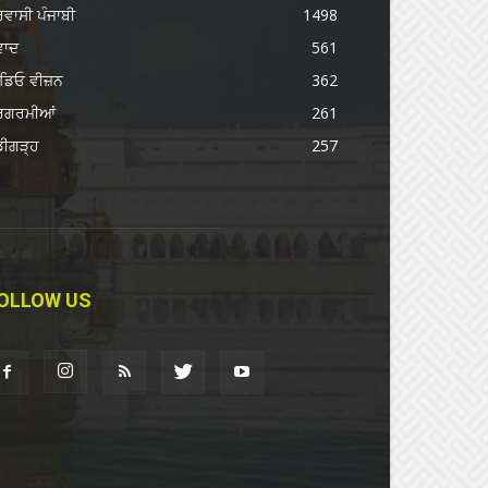
ਰਵਾਸੀ ਪੰਜਾਬੀ
1498
ਵਾਦ
561
ਡਿਓ ਵੀਜ਼ਨ
362
ਰਗਰਮੀਆਂ
261
ਡੀਗੜ੍ਹ
257
OLLOW US