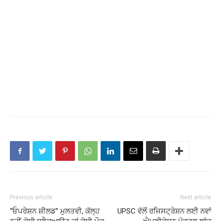
Previous article
Next article
“ਓਪਰੇਸ਼ਨ ਸ਼ੀਲਡ” ਮੁਲਤਵੀ, ਕੱਲ੍ਹ
UPSC ਵੱਲੋਂ ਰਜਿਸਟ੍ਰੇਸ਼ਨ ਲਈ ਨਵਾਂ