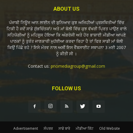
ABOUT US
ਪੰਜਾਬੀ ਨਿਊਜ ਆਨ ਲਾਈਨ ਦੀ ਬੁਨਿਆਦ ਕੁਝ ਅਜਿਹੀਆਂ ਪ੍ਰਸਥਿਤੀਆਂ ਵਿੱਚ
ਟਿਕੀ ਹੈ ਜਦੋਂ ਸਾਡੇ ਸੁੱਭਚਿੰਤਕਾਂ/ ਅਤੇ ਮਾਂ ਬੋਲੀ ਵਿੱਚ ਕੁਝ ਵੱਖਰੀ ਪ੍ਰਿਤ ਪਾਉਣ ਵਾਲੇ
ਸਹਿਯੋਗੀਆਂ ਨੂੰ ਮਹਿਸੂਸ ਹੋਇਆ ਕਿ ਅੰਗਰੇਜੀ ਅਤੇ ਹੋਰ ਭਾਸ਼ਾਈ ਮੀਡੀਆ ਆਪਣੇ
ਪਾਠਕਾਂ ਨੂੰ ਤੁਰੰਤ ਜਾਣਕਾਰੀ ਮੁਹੱਈਆ ਕਰਵਾ ਰਿਹਾ ਹੈ ਤਾਂ ਫਿਰ ਸਾਡੀ ਮਾਂ ਬੋਲੀ
ਕਿਉਂ ਪਿੱਛੇ ਰਹੇ ? ਇਸੇ ਮੰਤਵ ਨਾਲ ਅਸੀਂ ਇਸ ਵੈੱਬਸਾਈਟ ਸਥਾਪਨਾ 3 ਮਈ 2007
ਨੂੰ ਕੀਤੀ ਸੀ ।
Contact us:
pnomediagroup@gmail.com
FOLLOW US
Advertisement
ਸੰਪਰਕ
ਸਾਡੇ ਬਾਰੇ
ਮੀਡੀਆ ਕਿੱਟ
Old Website