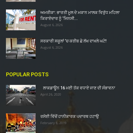
ਅਮਰੀਕਾ: ਭਾਰਤੀ ਮੂਲ ਦੇ ਮਕਾਨ ਮਾਲਕ ਵਿਰੁੱਧ ਮਹਿਲਾ
ਕਿਰਾਏਦਾਰ ਨੂੰ ‘ਜਿਨਸੀ...
August 6, 2026
ਸਰਕਾਰੀ ਸਕੂਲਾਂ ’ਚ ਕਰੀਬ ਛੇ ਲੱਖ ਦਾਖ਼ਲੇ ਘਟੇ!
August 6, 2026
POPULAR POSTS
ਲਾਕਡਾਊਨ 16 ਮਈ ਤੱਕ ਵਧਾਏ ਜਾਣ ਦੀ ਸੰਭਾਵਨਾ
April 26, 2020
ਰਸੋਈ ਵਿੱਚੋਂ ਹਾਨੀਕਾਰਕ ਪਦਾਰਥ ਹਟਾਉ
February 8, 2019