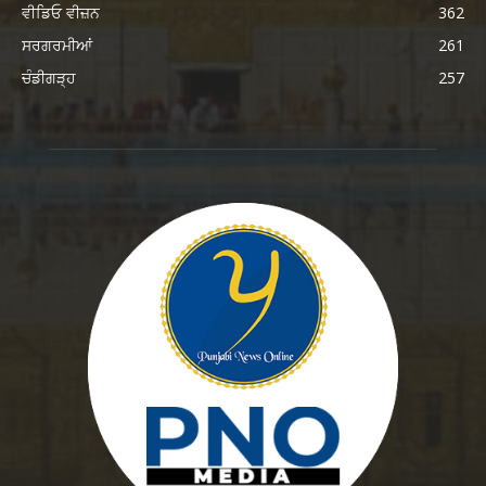
ਵੀਡਿਓ ਵੀਜ਼ਨ
362
ਸਰਗਰਮੀਆਂ
261
ਚੰਡੀਗੜ੍ਹ
257