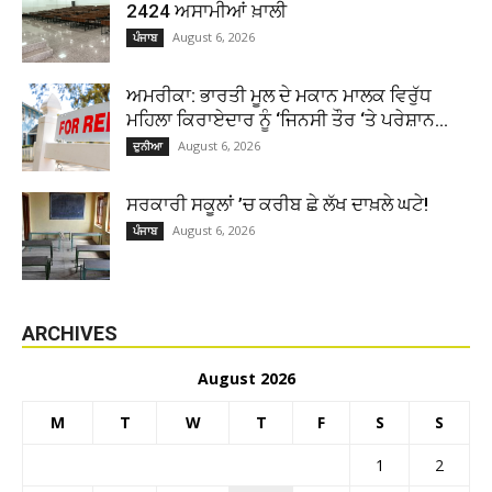
2424 ਅਸਾਮੀਆਂ ਖ਼ਾਲੀ
August 6, 2026
ਪੰਜਾਬ
ਅਮਰੀਕਾ: ਭਾਰਤੀ ਮੂਲ ਦੇ ਮਕਾਨ ਮਾਲਕ ਵਿਰੁੱਧ
ਮਹਿਲਾ ਕਿਰਾਏਦਾਰ ਨੂੰ ‘ਜਿਨਸੀ ਤੌਰ ‘ਤੇ ਪਰੇਸ਼ਾਨ...
August 6, 2026
ਦੁਨੀਆ
ਸਰਕਾਰੀ ਸਕੂਲਾਂ ’ਚ ਕਰੀਬ ਛੇ ਲੱਖ ਦਾਖ਼ਲੇ ਘਟੇ!
August 6, 2026
ਪੰਜਾਬ
ARCHIVES
August 2026
M
T
W
T
F
S
S
1
2