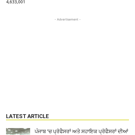
4,633,001
- Advertisement -
LATEST ARTICLE
ਪੰਜਾਬ ’ਚ ਪ੍ਰੋਫੈਸਰਾਂ ਅਤੇ ਸਹਾਇਕ ਪ੍ਰੋਫੈਸਰਾਂ ਦੀਆਂ