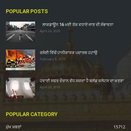
POPULAR POSTS
ਲਾਕਡਾਊਨ 16 ਮਈ ਤੱਕ ਵਧਾਏ ਜਾਣ ਦੀ ਸੰਭਾਵਨਾ
April 26, 2020
ਰਸੋਈ ਵਿੱਚੋਂ ਹਾਨੀਕਾਰਕ ਪਦਾਰਥ ਹਟਾਉ
February 8, 2019
ਹਵਾਈ ਸਫਰ ਦੌਰਾਨ ਵੱਧ ਸਕਦਾ ਹੈ ਬਲੱਡ ਕਲੋਟਸ ਦਾ ਖ਼ਤਰਾ
April 26, 2019
POPULAR CATEGORY
ਮੁੱਖ ਖ਼ਬਰਾਂ
15712