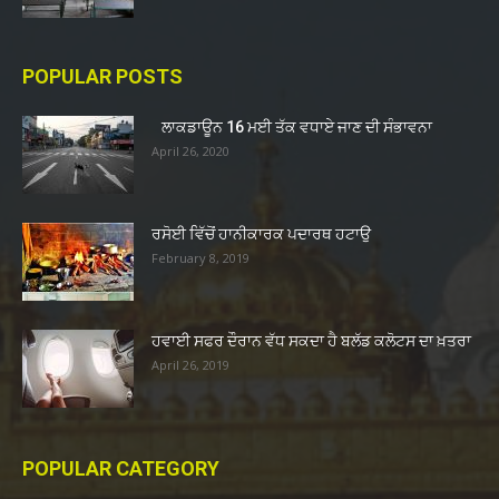
POPULAR POSTS
ਲਾਕਡਾਊਨ 16 ਮਈ ਤੱਕ ਵਧਾਏ ਜਾਣ ਦੀ ਸੰਭਾਵਨਾ
April 26, 2020
ਰਸੋਈ ਵਿੱਚੋਂ ਹਾਨੀਕਾਰਕ ਪਦਾਰਥ ਹਟਾਉ
February 8, 2019
ਹਵਾਈ ਸਫਰ ਦੌਰਾਨ ਵੱਧ ਸਕਦਾ ਹੈ ਬਲੱਡ ਕਲੋਟਸ ਦਾ ਖ਼ਤਰਾ
April 26, 2019
POPULAR CATEGORY