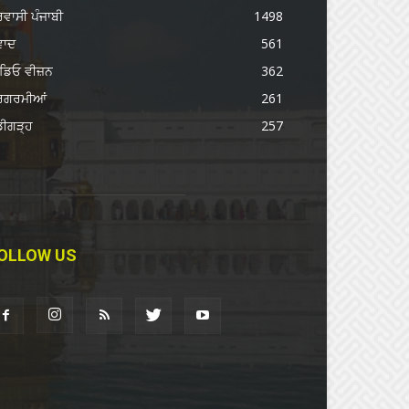
ਰਵਾਸੀ ਪੰਜਾਬੀ
1498
ਵਾਦ
561
ਡਿਓ ਵੀਜ਼ਨ
362
ਰਗਰਮੀਆਂ
261
ਡੀਗੜ੍ਹ
257
OLLOW US