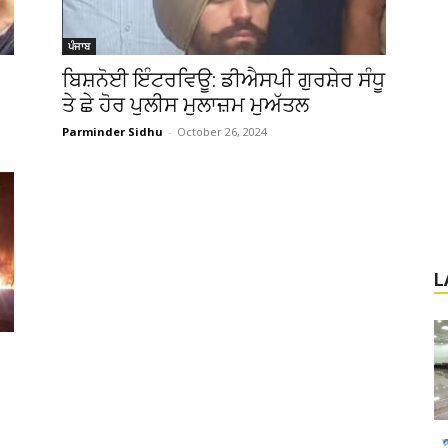
ਪੰਜਾਬ
ਬਿਸ਼ਨੋਈ ਇੰਟਰਵਿਊ: ਡੀਐਸਪੀ ਗੁਰਸ਼ੇਰ ਸੰਧੂ
ਤੇ ਛੇ ਹੋਰ ਪੁਲੀਸ ਮੁਲਾਜ਼ਮ ਮੁਅੱਤਲ
Parminder Sidhu
-
October 26, 2024
L