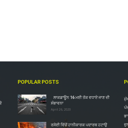
POPULAR POSTS
P
ਲਾਕਡਾਊਨ 16 ਮਈ ਤੱਕ ਵਧਾਏ ਜਾਣ ਦੀ
ਮੁ
ੀ
ਸੰਭਾਵਨਾ
ਪੰ
April 26, 2020
ਭ
ਦ
ਰਸੋਈ ਵਿੱਚੋਂ ਹਾਨੀਕਾਰਕ ਪਦਾਰਥ ਹਟਾਉ