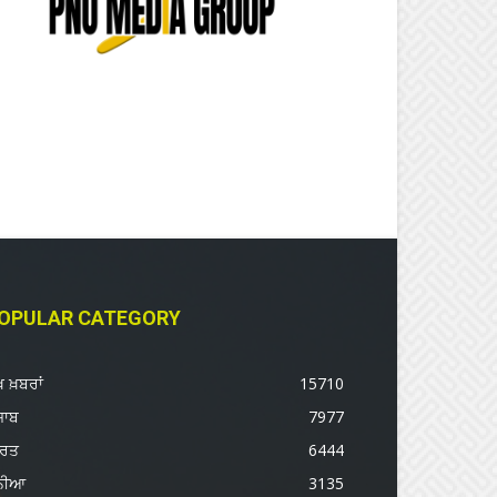
OPULAR CATEGORY
ੱਖ ਖ਼ਬਰਾਂ
15710
ਜਾਬ
7977
ਾਰਤ
6444
ੁਨੀਆ
3135