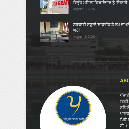
ਵਿਰੁੱਧ ਮਹਿਲਾ ਕਿਰਾਏਦਾਰ ਨੂੰ ‘ਜਿਨਸੀ.
August 6, 2026
ਸਰਕਾਰੀ ਸਕੂਲਾਂ ’ਚ ਕਰੀਬ ਛੇ ਲੱਖ ਦਾਖ਼ਲ
ਘਟੇ!
August 6, 2026
AB
ਪੰਜਾ
ਟਿਕੀ 
ਸਹਿਯ
ਪਾਠਕਾ
ਪਿੱਛੇ
ਸੀ ।