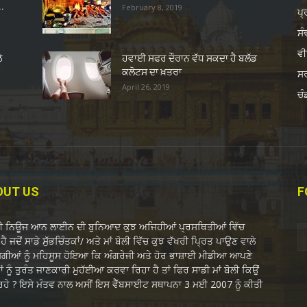
..
February 8, 2019
ਪ੍
ਸੰ
ਵੀ
ੇ
ਹਵਾਈ ਸਫਰ ਦੌਰਾਨ ਵੱਧ ਸਕਦਾ ਹੈ ਬਲੱਡ
ਕਲੋਟਸ ਦਾ ਖ਼ਤਰਾ
ਸ
April 26, 2019
ਚੰ
OUT US
F
ਬੀ ਨਿਊਜ ਆਨ ਲਾਈਨ ਦੀ ਬੁਨਿਆਦ ਕੁਝ ਅਜਿਹੀਆਂ ਪ੍ਰਸਥਿਤੀਆਂ ਵਿੱਚ
ਹੈ ਜਦੋਂ ਸਾਡੇ ਸੁੱਭਚਿੰਤਕਾਂ/ ਅਤੇ ਮਾਂ ਬੋਲੀ ਵਿੱਚ ਕੁਝ ਵੱਖਰੀ ਪ੍ਰਿਤ ਪਾਉਣ ਵਾਲੇ
ੋਗੀਆਂ ਨੂੰ ਮਹਿਸੂਸ ਹੋਇਆ ਕਿ ਅੰਗਰੇਜੀ ਅਤੇ ਹੋਰ ਭਾਸ਼ਾਈ ਮੀਡੀਆ ਆਪਣੇ
ਂ ਨੂੰ ਤੁਰੰਤ ਜਾਣਕਾਰੀ ਮੁਹੱਈਆ ਕਰਵਾ ਰਿਹਾ ਹੈ ਤਾਂ ਫਿਰ ਸਾਡੀ ਮਾਂ ਬੋਲੀ ਕਿਉਂ
 ਰਹੇ ? ਇਸੇ ਮੰਤਵ ਨਾਲ ਅਸੀਂ ਇਸ ਵੈੱਬਸਾਈਟ ਸਥਾਪਨਾ 3 ਮਈ 2007 ਨੂੰ ਕੀਤੀ