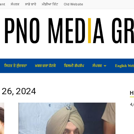
ent
ਸੰਪਰਕ
ਸਾਡੇ ਬਾਰੇ
ਮੀਡੀਆ ਕਿੱਟ
Old Website
ਸਿਹਤ ਤੇ ਸੁੰਦਰਤਾ
ਖ਼ਬਰ ਜ਼ਰਾ ਹੱਟਕੇ
ਫਿਲਮੀ ਗੱਪਸ਼ੱਪ
ਸੰਪਰਕ
English Web
 26, 2024
H
4