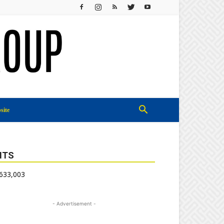
site
ITS
,633,003
- Advertisement -