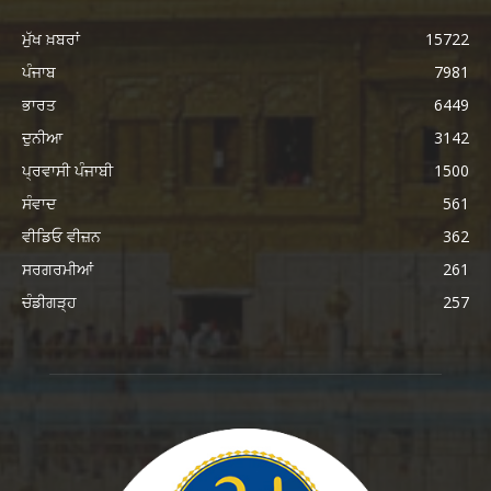
ਮੁੱਖ ਖ਼ਬਰਾਂ
15722
ਪੰਜਾਬ
7981
ਭਾਰਤ
6449
ਦੁਨੀਆ
3142
ਪ੍ਰਵਾਸੀ ਪੰਜਾਬੀ
1500
ਸੰਵਾਦ
561
ਵੀਡਿਓ ਵੀਜ਼ਨ
362
ਸਰਗਰਮੀਆਂ
261
ਚੰਡੀਗੜ੍ਹ
257