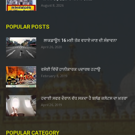
August 8, 2026
POPULAR POSTS
ਲਾਕਡਾਊਨ 16 ਮਈ ਤੱਕ ਵਧਾਏ ਜਾਣ ਦੀ ਸੰਭਾਵਨਾ
April 26, 2020
ਰਸੋਈ ਵਿੱਚੋਂ ਹਾਨੀਕਾਰਕ ਪਦਾਰਥ ਹਟਾਉ
February 8, 2019
ਹਵਾਈ ਸਫਰ ਦੌਰਾਨ ਵੱਧ ਸਕਦਾ ਹੈ ਬਲੱਡ ਕਲੋਟਸ ਦਾ ਖ਼ਤਰਾ
April 26, 2019
POPULAR CATEGORY