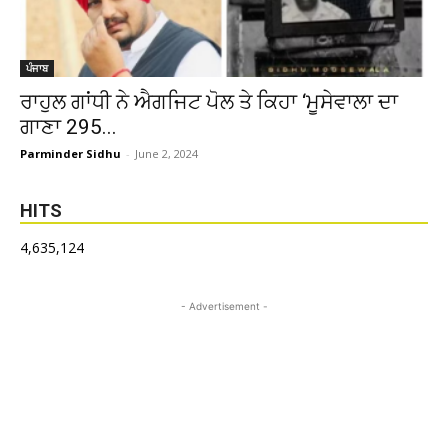
ਪੰਜਾਬ
ਰਾਹੁਲ ਗਾਂਧੀ ਨੇ ਐਗਜਿਟ ਪੋਲ ਤੇ ਕਿਹਾ ‘ਮੂਸੇਵਾਲਾ ਦਾ
ਗਾਣਾ 295...
Parminder Sidhu
-
June 2, 2024
HITS
4,635,124
- Advertisement -