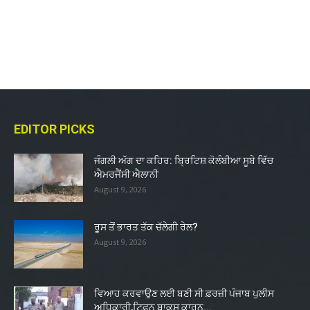
EDITOR PICKS
ਜੰਗਲੀ ਅੱਗ ਦਾ ਕਹਿਰ: ਬ੍ਰਿਟਿਸ਼ ਕੋਲੰਬੀਆ ਸੂਬੇ ਵਿੱਚ
ਐਮਰਜੈਂਸੀ ਐਲਾਨੀ
August 9, 2026
ਰੂਸ ਤੋਂ ਭਾਰਤ ਤੱਕ ਚੱਲੇਗੀ ਰੇਲ?
August 9, 2026
ਵਿਆਹ ਕਰਵਾਉਣ ਲਈ ਬਣੀ ਸੀ ਫ਼ਰਜ਼ੀ ਪੰਜਾਬ ਪੁਲੀਸ
ਅਧਿਕਾਰੀ,ਟਿਫ਼ਨ ਬਾਕਸ ਕਾਰਨ...