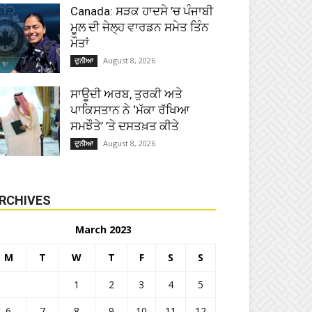
Canada: ਸੜਕ ਹਾਦਸੇ ’ਚ ਪੰਜਾਬੀ
ਮੂਲ ਦੀ ਜੇਲ੍ਹ ਵਾਰਡਨ ਸਮੇਤ ਤਿੰਨ
ਮੌਤਾਂ
August 8, 2026
ਦੁਨੀਆ
ਸਾਊਦੀ ਅਰਬ, ਤੁਰਕੀ ਅਤੇ
ਪਾਕਿਸਤਾਨ ਨੇ ‘ਮੱਕਾ ਰੱਖਿਆ
ਸਮਝੌਤੇ’ ’ਤੇ ਦਸਤਖ਼ਤ ਕੀਤੇ
August 8, 2026
ਦੁਨੀਆ
RCHIVES
March 2023
M
T
W
T
F
S
S
1
2
3
4
5
6
7
8
9
10
11
12