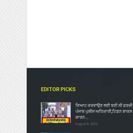
EDITOR PICKS
ਵਿਆਹ ਕਰਵਾਉਣ ਲਈ ਬਣੀ ਸੀ ਫ਼ਰਜ਼ੀ
ਪੰਜਾਬ ਪੁਲੀਸ ਅਧਿਕਾਰੀ,ਟਿਫ਼ਨ ਬਾਕਸ
ਕਾਰਨ...
August 8, 2026