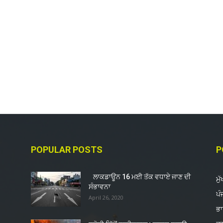
POPULAR POSTS
P
ਲਾਕਡਾਊਨ 16 ਮਈ ਤੱਕ ਵਧਾਏ ਜਾਣ ਦੀ
ਮੁ
ਸੰਭਾਵਨਾ
ਪੰ
April 26, 2020
ਭ