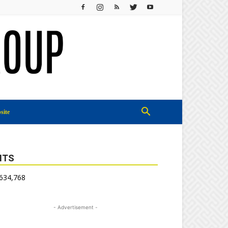
site
ITS
,634,768
- Advertisement -