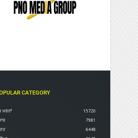
OPULAR CATEGORY
ੱਖ ਖ਼ਬਰਾਂ
15720
ਜਾਬ
7981
ਾਰਤ
6448