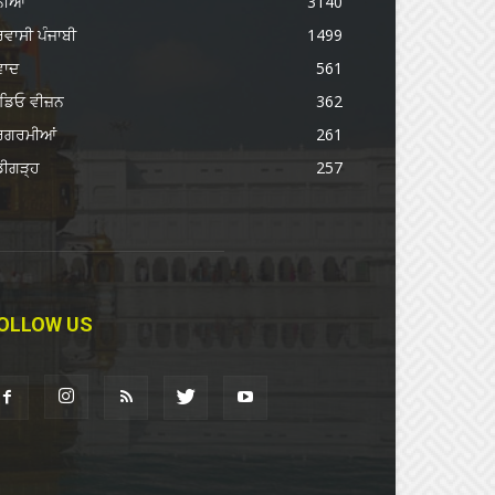
ੁਨੀਆ
3140
ਰਵਾਸੀ ਪੰਜਾਬੀ
1499
ਵਾਦ
561
ਡਿਓ ਵੀਜ਼ਨ
362
ਰਗਰਮੀਆਂ
261
ਡੀਗੜ੍ਹ
257
OLLOW US