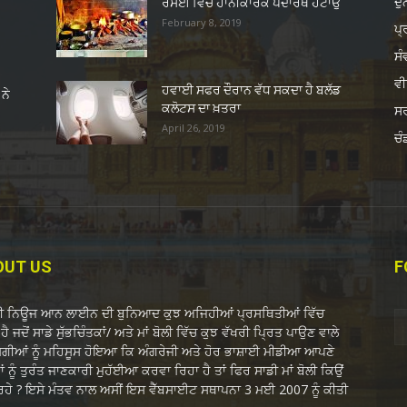
ਦ
ਰਸੋਈ ਵਿੱਚੋਂ ਹਾਨੀਕਾਰਕ ਪਦਾਰਥ ਹਟਾਉ
February 8, 2019
ਪ੍
ਸੰ
ਵੀ
ਹਵਾਈ ਸਫਰ ਦੌਰਾਨ ਵੱਧ ਸਕਦਾ ਹੈ ਬਲੱਡ
ਨੇ
ਕਲੋਟਸ ਦਾ ਖ਼ਤਰਾ
ਸ
April 26, 2019
ਚੰ
OUT US
F
ਬੀ ਨਿਊਜ ਆਨ ਲਾਈਨ ਦੀ ਬੁਨਿਆਦ ਕੁਝ ਅਜਿਹੀਆਂ ਪ੍ਰਸਥਿਤੀਆਂ ਵਿੱਚ
ਹੈ ਜਦੋਂ ਸਾਡੇ ਸੁੱਭਚਿੰਤਕਾਂ/ ਅਤੇ ਮਾਂ ਬੋਲੀ ਵਿੱਚ ਕੁਝ ਵੱਖਰੀ ਪ੍ਰਿਤ ਪਾਉਣ ਵਾਲੇ
ੋਗੀਆਂ ਨੂੰ ਮਹਿਸੂਸ ਹੋਇਆ ਕਿ ਅੰਗਰੇਜੀ ਅਤੇ ਹੋਰ ਭਾਸ਼ਾਈ ਮੀਡੀਆ ਆਪਣੇ
ਂ ਨੂੰ ਤੁਰੰਤ ਜਾਣਕਾਰੀ ਮੁਹੱਈਆ ਕਰਵਾ ਰਿਹਾ ਹੈ ਤਾਂ ਫਿਰ ਸਾਡੀ ਮਾਂ ਬੋਲੀ ਕਿਉਂ
 ਰਹੇ ? ਇਸੇ ਮੰਤਵ ਨਾਲ ਅਸੀਂ ਇਸ ਵੈੱਬਸਾਈਟ ਸਥਾਪਨਾ 3 ਮਈ 2007 ਨੂੰ ਕੀਤੀ