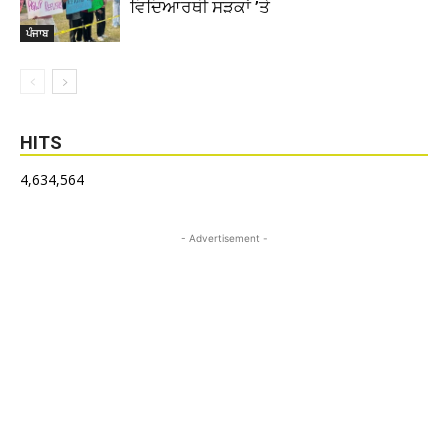
ਵਿਦਿਆਰਥੀ ਸੜਕਾਂ ’ਤੇ
ਪੰਜਾਬ
HITS
4,634,564
- Advertisement -