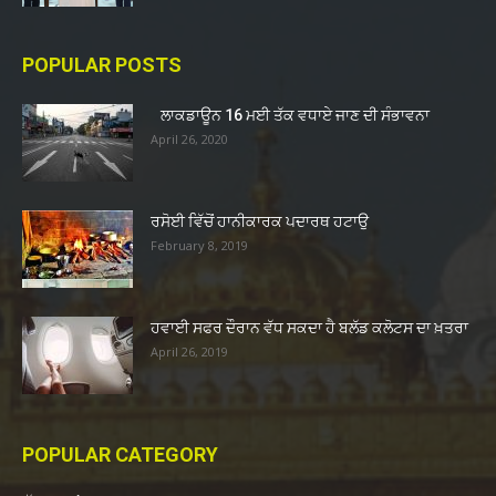
POPULAR POSTS
ਲਾਕਡਾਊਨ 16 ਮਈ ਤੱਕ ਵਧਾਏ ਜਾਣ ਦੀ ਸੰਭਾਵਨਾ
April 26, 2020
ਰਸੋਈ ਵਿੱਚੋਂ ਹਾਨੀਕਾਰਕ ਪਦਾਰਥ ਹਟਾਉ
February 8, 2019
ਹਵਾਈ ਸਫਰ ਦੌਰਾਨ ਵੱਧ ਸਕਦਾ ਹੈ ਬਲੱਡ ਕਲੋਟਸ ਦਾ ਖ਼ਤਰਾ
April 26, 2019
POPULAR CATEGORY