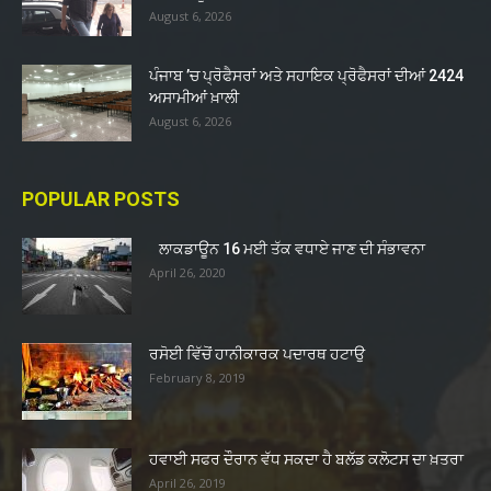
August 6, 2026
ਪੰਜਾਬ ’ਚ ਪ੍ਰੋਫੈਸਰਾਂ ਅਤੇ ਸਹਾਇਕ ਪ੍ਰੋਫੈਸਰਾਂ ਦੀਆਂ 2424
ਅਸਾਮੀਆਂ ਖ਼ਾਲੀ
August 6, 2026
POPULAR POSTS
ਲਾਕਡਾਊਨ 16 ਮਈ ਤੱਕ ਵਧਾਏ ਜਾਣ ਦੀ ਸੰਭਾਵਨਾ
April 26, 2020
ਰਸੋਈ ਵਿੱਚੋਂ ਹਾਨੀਕਾਰਕ ਪਦਾਰਥ ਹਟਾਉ
February 8, 2019
ਹਵਾਈ ਸਫਰ ਦੌਰਾਨ ਵੱਧ ਸਕਦਾ ਹੈ ਬਲੱਡ ਕਲੋਟਸ ਦਾ ਖ਼ਤਰਾ
April 26, 2019