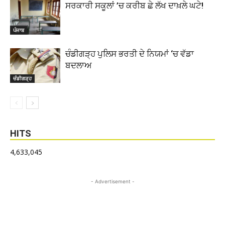
ਸਰਕਾਰੀ ਸਕੂਲਾਂ ’ਚ ਕਰੀਬ ਛੇ ਲੱਖ ਦਾਖ਼ਲੇ ਘਟੇ!
ਪੰਜਾਬ
ਚੰਡੀਗੜ੍ਹ ਪੁਲਿਸ ਭਰਤੀ ਦੇ ਨਿਯਮਾਂ ‘ਚ ਵੱਡਾ
ਬਦਲਾਅ
ਚੰਡੀਗੜ੍ਹ
HITS
4,633,045
- Advertisement -