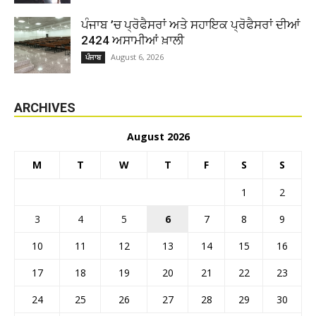
ਪੰਜਾਬ ’ਚ ਪ੍ਰੋਫੈਸਰਾਂ ਅਤੇ ਸਹਾਇਕ ਪ੍ਰੋਫੈਸਰਾਂ ਦੀਆਂ
2424 ਅਸਾਮੀਆਂ ਖ਼ਾਲੀ
August 6, 2026
ਪੰਜਾਬ
ARCHIVES
August 2026
M
T
W
T
F
S
S
1
2
3
4
5
6
7
8
9
10
11
12
13
14
15
16
17
18
19
20
21
22
23
24
25
26
27
28
29
30