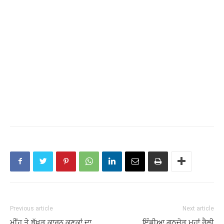
Previous article
Next article
ਮੀਂਹ ਤੇ ਝੱਖੜ ਕਾਰਨ ਕਣਕਾਂ ਦਾ
ਇੰਡੀਆ ਗਠਜੋੜ ਮਹਾਂ ਰੈਲੀ