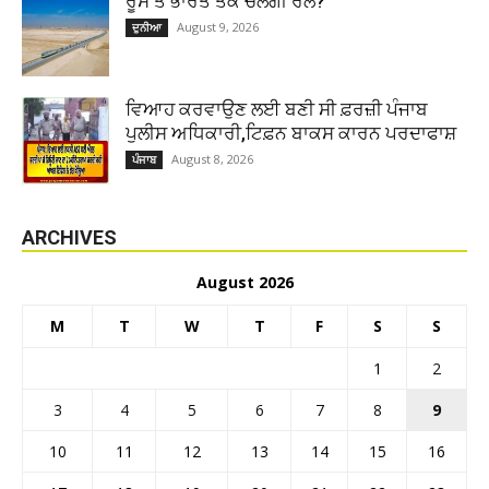
ਰੂਸ ਤੋਂ ਭਾਰਤ ਤੱਕ ਚੱਲੇਗੀ ਰੇਲ?
August 9, 2026
ਦੁਨੀਆ
ਵਿਆਹ ਕਰਵਾਉਣ ਲਈ ਬਣੀ ਸੀ ਫ਼ਰਜ਼ੀ ਪੰਜਾਬ
ਪੁਲੀਸ ਅਧਿਕਾਰੀ,ਟਿਫ਼ਨ ਬਾਕਸ ਕਾਰਨ ਪਰਦਾਫਾਸ਼
August 8, 2026
ਪੰਜਾਬ
ARCHIVES
August 2026
M
T
W
T
F
S
S
1
2
3
4
5
6
7
8
9
10
11
12
13
14
15
16