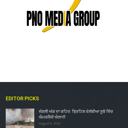
EDITOR PICKS
ਜੰਗਲੀ ਅੱਗ ਦਾ ਕਹਿਰ: ਬ੍ਰਿਟਿਸ਼ ਕੋਲੰਬੀਆ ਸੂਬੇ ਵਿੱਚ
ਐਮਰਜੈਂਸੀ ਐਲਾਨੀ
August 9, 2026