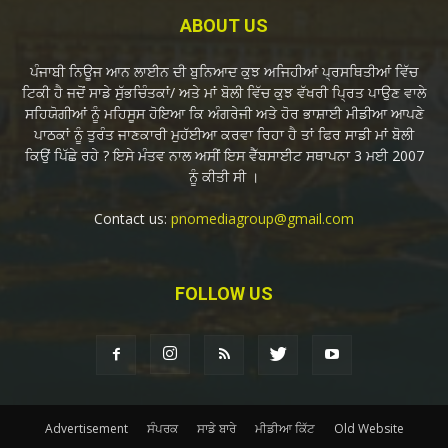
ABOUT US
ਪੰਜਾਬੀ ਨਿਊਜ ਆਨ ਲਾਈਨ ਦੀ ਬੁਨਿਆਦ ਕੁਝ ਅਜਿਹੀਆਂ ਪ੍ਰਸਥਿਤੀਆਂ ਵਿੱਚ
ਟਿਕੀ ਹੈ ਜਦੋਂ ਸਾਡੇ ਸੁੱਭਚਿੰਤਕਾਂ/ ਅਤੇ ਮਾਂ ਬੋਲੀ ਵਿੱਚ ਕੁਝ ਵੱਖਰੀ ਪ੍ਰਿਤ ਪਾਉਣ ਵਾਲੇ
ਸਹਿਯੋਗੀਆਂ ਨੂੰ ਮਹਿਸੂਸ ਹੋਇਆ ਕਿ ਅੰਗਰੇਜੀ ਅਤੇ ਹੋਰ ਭਾਸ਼ਾਈ ਮੀਡੀਆ ਆਪਣੇ
ਪਾਠਕਾਂ ਨੂੰ ਤੁਰੰਤ ਜਾਣਕਾਰੀ ਮੁਹੱਈਆ ਕਰਵਾ ਰਿਹਾ ਹੈ ਤਾਂ ਫਿਰ ਸਾਡੀ ਮਾਂ ਬੋਲੀ
ਕਿਉਂ ਪਿੱਛੇ ਰਹੇ ? ਇਸੇ ਮੰਤਵ ਨਾਲ ਅਸੀਂ ਇਸ ਵੈੱਬਸਾਈਟ ਸਥਾਪਨਾ 3 ਮਈ 2007
ਨੂੰ ਕੀਤੀ ਸੀ ।
Contact us:
pnomediagroup@gmail.com
FOLLOW US
Advertisement
ਸੰਪਰਕ
ਸਾਡੇ ਬਾਰੇ
ਮੀਡੀਆ ਕਿੱਟ
Old Website