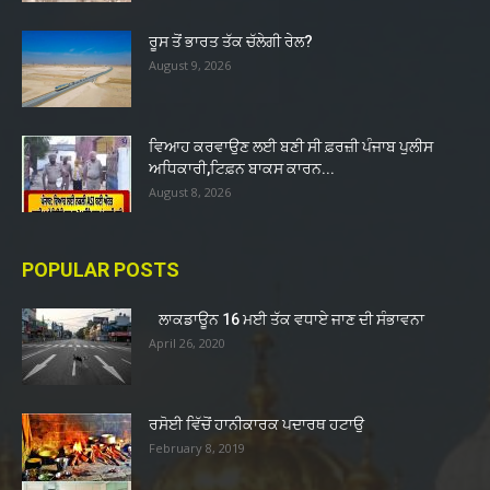
ਰੂਸ ਤੋਂ ਭਾਰਤ ਤੱਕ ਚੱਲੇਗੀ ਰੇਲ?
August 9, 2026
ਵਿਆਹ ਕਰਵਾਉਣ ਲਈ ਬਣੀ ਸੀ ਫ਼ਰਜ਼ੀ ਪੰਜਾਬ ਪੁਲੀਸ
ਅਧਿਕਾਰੀ,ਟਿਫ਼ਨ ਬਾਕਸ ਕਾਰਨ...
August 8, 2026
POPULAR POSTS
ਲਾਕਡਾਊਨ 16 ਮਈ ਤੱਕ ਵਧਾਏ ਜਾਣ ਦੀ ਸੰਭਾਵਨਾ
April 26, 2020
ਰਸੋਈ ਵਿੱਚੋਂ ਹਾਨੀਕਾਰਕ ਪਦਾਰਥ ਹਟਾਉ
February 8, 2019