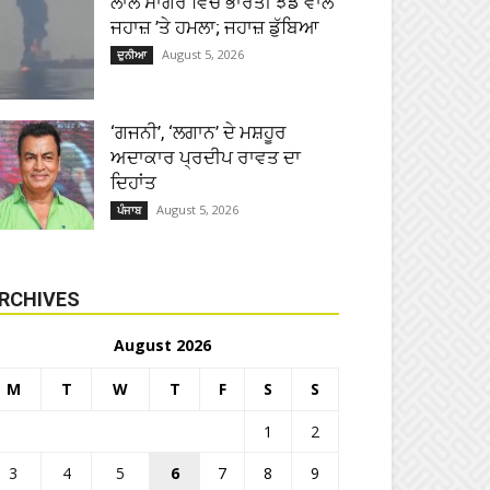
ਲਾਲ ਸਾਗਰ ਵਿੱਚ ਭਾਰਤੀ ਝੰਡੇ ਵਾਲੇ
ਜਹਾਜ਼ ’ਤੇ ਹਮਲਾ; ਜਹਾਜ਼ ਡੁੱਬਿਆ
August 5, 2026
ਦੁਨੀਆ
‘ਗਜਨੀ’, ‘ਲਗਾਨ’ ਦੇ ਮਸ਼ਹੂਰ
ਅਦਾਕਾਰ ਪ੍ਰਦੀਪ ਰਾਵਤ ਦਾ
ਦਿਹਾਂਤ
August 5, 2026
ਪੰਜਾਬ
RCHIVES
August 2026
M
T
W
T
F
S
S
1
2
3
4
5
6
7
8
9