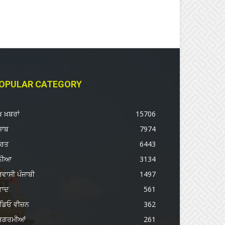
OPULAR CATEGORY
ੱਖ ਖ਼ਬਰਾਂ
15706
ਜਾਬ
7974
ਾਰਤ
6443
ੁਨੀਆ
3134
ਰਵਾਸੀ ਪੰਜਾਬੀ
1497
ਵਾਦ
561
ਡਿਓ ਵੀਜ਼ਨ
362
ਰਗਰਮੀਆਂ
261