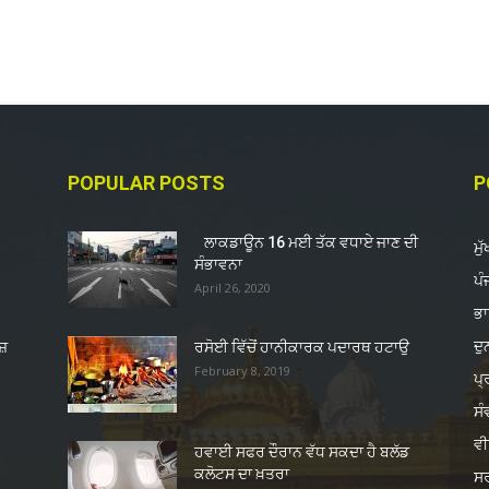
POPULAR POSTS
P
ਲਾਕਡਾਊਨ 16 ਮਈ ਤੱਕ ਵਧਾਏ ਜਾਣ ਦੀ
ਮੁ
ਸੰਭਾਵਨਾ
ਪੰ
April 26, 2020
ਭ
ਦ
ਜ਼
ਰਸੋਈ ਵਿੱਚੋਂ ਹਾਨੀਕਾਰਕ ਪਦਾਰਥ ਹਟਾਉ
February 8, 2019
ਪ੍
ਸੰ
ਵੀ
ਹਵਾਈ ਸਫਰ ਦੌਰਾਨ ਵੱਧ ਸਕਦਾ ਹੈ ਬਲੱਡ
ਕਲੋਟਸ ਦਾ ਖ਼ਤਰਾ
ਸ