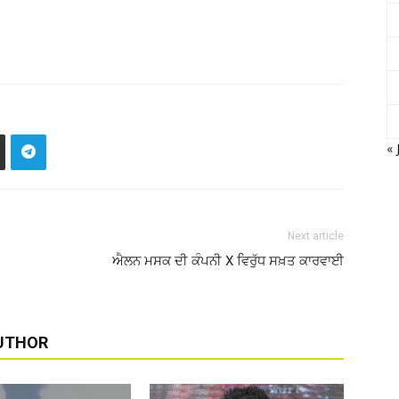
« 
Next article
ਐਲਨ ਮਸਕ ਦੀ ਕੰਪਨੀ X ਵਿਰੁੱਧ ਸਖ਼ਤ ਕਾਰਵਾਈ
UTHOR