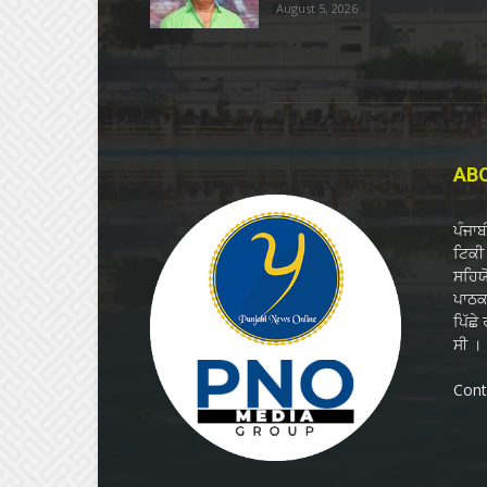
August 5, 2026
AB
ਪੰਜਾ
ਟਿਕੀ 
ਸਹਿਯ
ਪਾਠਕਾ
ਪਿੱਛੇ
ਸੀ ।
Cont