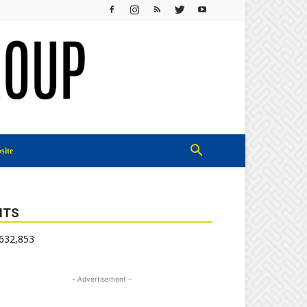
site
ITS
,632,853
- Advertisement -