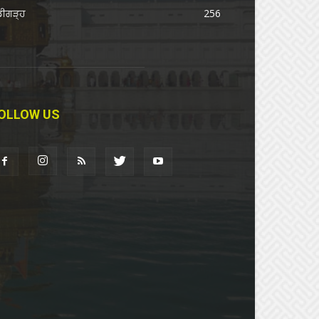
ਡੀਗੜ੍ਹ
256
OLLOW US