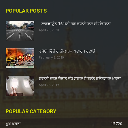
POPULAR POSTS
ਲਾਕਡਾਊਨ 16 ਮਈ ਤੱਕ ਵਧਾਏ ਜਾਣ ਦੀ ਸੰਭਾਵਨਾ
April 26, 2020
ਰਸੋਈ ਵਿੱਚੋਂ ਹਾਨੀਕਾਰਕ ਪਦਾਰਥ ਹਟਾਉ
February 8, 2019
ਹਵਾਈ ਸਫਰ ਦੌਰਾਨ ਵੱਧ ਸਕਦਾ ਹੈ ਬਲੱਡ ਕਲੋਟਸ ਦਾ ਖ਼ਤਰਾ
April 26, 2019
POPULAR CATEGORY
ਮੁੱਖ ਖ਼ਬਰਾਂ
15720