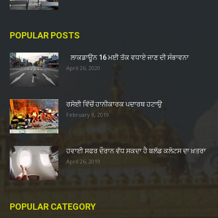
POPULAR POSTS
ਲਾਕਡਾਊਨ 16 ਮਈ ਤੱਕ ਵਧਾਏ ਜਾਣ ਦੀ ਸੰਭਾਵਨਾ
April 26, 2020
ਰਸੋਈ ਵਿੱਚੋਂ ਹਾਨੀਕਾਰਕ ਪਦਾਰਥ ਹਟਾਉ
February 8, 2019
ਹਵਾਈ ਸਫਰ ਦੌਰਾਨ ਵੱਧ ਸਕਦਾ ਹੈ ਬਲੱਡ ਕਲੋਟਸ ਦਾ ਖ਼ਤਰਾ
April 26, 2019
POPULAR CATEGORY