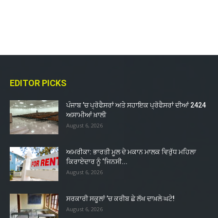
EDITOR PICKS
ਪੰਜਾਬ ’ਚ ਪ੍ਰੋਫੈਸਰਾਂ ਅਤੇ ਸਹਾਇਕ ਪ੍ਰੋਫੈਸਰਾਂ ਦੀਆਂ 2424
ਅਸਾਮੀਆਂ ਖ਼ਾਲੀ
August 6, 2026
ਅਮਰੀਕਾ: ਭਾਰਤੀ ਮੂਲ ਦੇ ਮਕਾਨ ਮਾਲਕ ਵਿਰੁੱਧ ਮਹਿਲਾ
ਕਿਰਾਏਦਾਰ ਨੂੰ ‘ਜਿਨਸੀ...
August 6, 2026
ਸਰਕਾਰੀ ਸਕੂਲਾਂ ’ਚ ਕਰੀਬ ਛੇ ਲੱਖ ਦਾਖ਼ਲੇ ਘਟੇ!
August 6, 2026