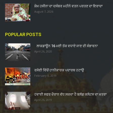
ਸ਼ੇਖ਼ ਹਸੀਨਾ ਦਾ ਦਸੰਬਰ ਮਹੀਨੇ ਵਤਨ ਪਰਤਣ ਦਾ ਇਰਾਦਾ
August 7, 2026
POPULAR POSTS
ਲਾਕਡਾਊਨ 16 ਮਈ ਤੱਕ ਵਧਾਏ ਜਾਣ ਦੀ ਸੰਭਾਵਨਾ
April 26, 2020
ਰਸੋਈ ਵਿੱਚੋਂ ਹਾਨੀਕਾਰਕ ਪਦਾਰਥ ਹਟਾਉ
February 8, 2019
ਹਵਾਈ ਸਫਰ ਦੌਰਾਨ ਵੱਧ ਸਕਦਾ ਹੈ ਬਲੱਡ ਕਲੋਟਸ ਦਾ ਖ਼ਤਰਾ
April 26, 2019