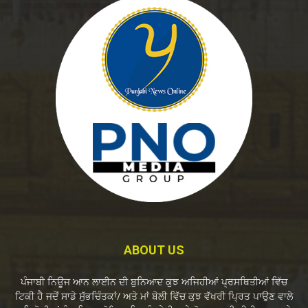
ABOUT US
ਪੰਜਾਬੀ ਨਿਊਜ ਆਨ ਲਾਈਨ ਦੀ ਬੁਨਿਆਦ ਕੁਝ ਅਜਿਹੀਆਂ ਪ੍ਰਸਥਿਤੀਆਂ ਵਿੱਚ
ਟਿਕੀ ਹੈ ਜਦੋਂ ਸਾਡੇ ਸੁੱਭਚਿੰਤਕਾਂ/ ਅਤੇ ਮਾਂ ਬੋਲੀ ਵਿੱਚ ਕੁਝ ਵੱਖਰੀ ਪ੍ਰਿਤ ਪਾਉਣ ਵਾਲੇ